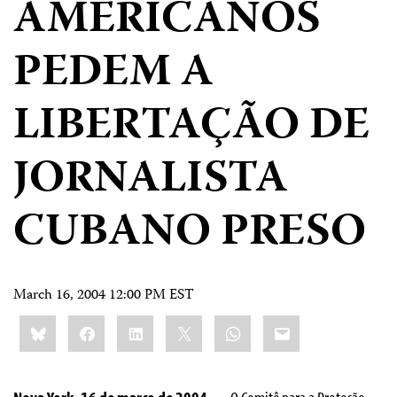
AMERICANOS
PEDEM A
LIBERTAÇÃO DE
JORNALISTA
CUBANO PRESO
March 16, 2004 12:00 PM EST
Share
Bluesky
Facebook
LinkedIn
X
WhatsApp
Email
this: