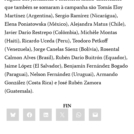
que também se somaram à campanha são Tomás Eloy
Martínez (Argentina), Sergio Ramírez (Nicarágua),
Elena Poniatowska (México), Alejandra Matus (Chile),
Javier Darío Restrepo (Colômbia), Michèle Montas
(Haiti), Ricardo Uceda (Peru), Teodoro Petkoff
(Venezuela), Jorge Canelas Sáenz (Bolívia), Rosental
Calmon Alves (Brasil), Rubén Darío Buitrón (Equador),
Jaime López (El Salvador), Benjamín Fernández Bogado
(Paraguai), Nelson Fernández (Uruguai), Armando
González (Costa Rica) e José Rubén Zamora
(Guatemala).
FIN
Share
Bluesky
Facebook
LinkedIn
X
WhatsApp
Email
this: