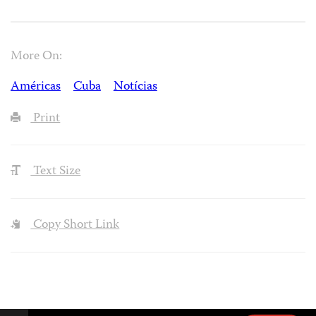
More On:
Américas
Cuba
Notícias
Print
Text Size
Copy Short Link