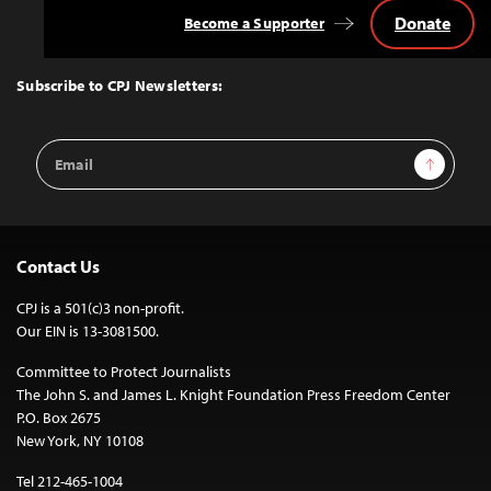
Donate
Become a Supporter
Back
to
Top
Subscribe to CPJ Newsletters:
Email
Sign Up
Address
Contact Us
CPJ is a 501(c)3 non-profit.
Our EIN is 13-3081500.
Committee to Protect Journalists
The John S. and James L. Knight Foundation Press Freedom Center
P.O. Box 2675
New York, NY 10108
Tel 212-465-1004