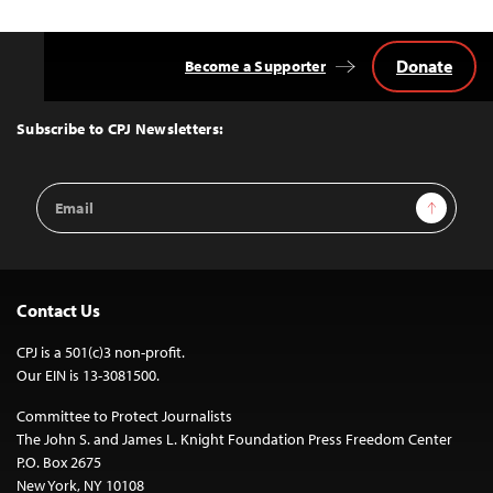
Donate
Become a Supporter
Back
to
Top
Subscribe to CPJ Newsletters:
Email
Sign Up
Address
Contact Us
CPJ is a 501(c)3 non-profit.
Our EIN is 13-3081500.
Committee to Protect Journalists
The John S. and James L. Knight Foundation Press Freedom Center
P.O. Box 2675
New York, NY 10108