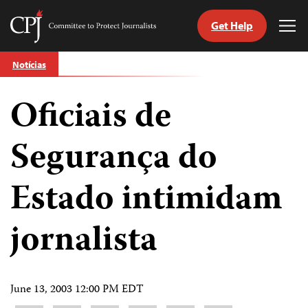
Get Help
Committee
Tog
to
Me
Skip
Protect
Notícias
to
Journalists
content
Oficiais de
itch
anguage
Segurança do
Estado intimidam
jornalista
June 13, 2003 12:00 PM EDT
Share