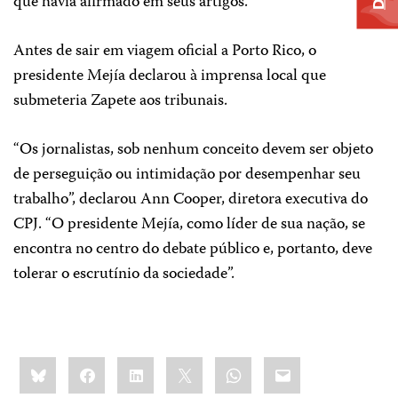
que havia afirmado em seus artigos.
Antes de sair em viagem oficial a Porto Rico, o
presidente Mejía declarou à imprensa local que
submeteria Zapete aos tribunais.
“Os jornalistas, sob nenhum conceito devem ser objeto
de perseguição ou intimidação por desempenhar seu
trabalho”, declarou Ann Cooper, diretora executiva do
CPJ. “O presidente Mejía, como líder de sua nação, se
encontra no centro do debate público e, portanto, deve
tolerar o escrutínio da sociedade”.
Share
Bluesky
Facebook
LinkedIn
X
WhatsApp
Email
this: