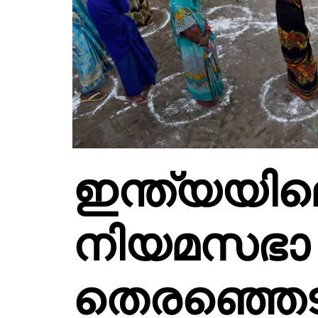
ഇന്ത്യയി
നിയമസഭാ
തെരഞ്ഞെടുപ