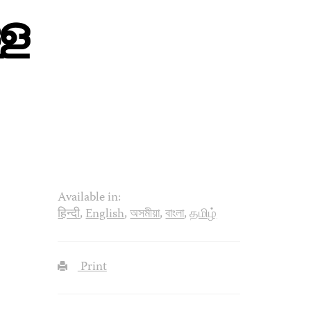
്ള
Available in:
हिन्दी
,
English
,
অসমীয়া
,
বাংলা
,
தமிழ்
Print