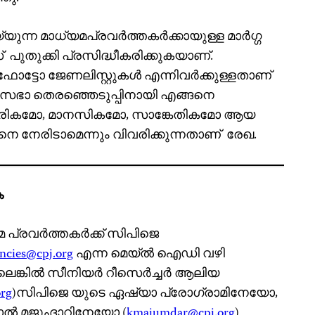
യ്യുന്ന മാധ്യമപ്രവര്‍ത്തകര്‍ക്കായുള്ള മാര്‍ഗ്ഗ
 പുതുക്കി പ്രസിദ്ധീകരിക്കുകയാണ്.
മാര്‍, ഫോട്ടോ ജേണലിസ്റ്റുകള്‍ എന്നിവര്‍ക്കുള്ളതാണ്
ിയമസഭാ തെരഞ്ഞെടുപ്പിനായി എങ്ങനെ
ാരീരികമോ, മാനസികമോ, സാങ്കേതികമോ ആയ
േരിടാമെന്നും വിവരിക്കുന്നതാണ് രേഖ.
ക
രവര്‍ത്തകര്‍ക്ക് സിപിജെ
ncies@cpj.org
എന്ന മെയ്ല്‍ ഐഡി വഴി
്കില്‍ സീനിയര്‍ റീസെര്‍ച്ചര്‍ ആലിയ
org
)സിപിജെ യുടെ ഏഷ്യാ പ്രോഗ്രാമിനേയോ,
ാല്‍ മജുംദാറിനേയോ (
kmajumdar@cpj.org
)