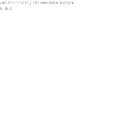
ക്കുകയാണ്. (ഏ പി / അഫ്താബ് ആലം
ദ്ധീഖി)