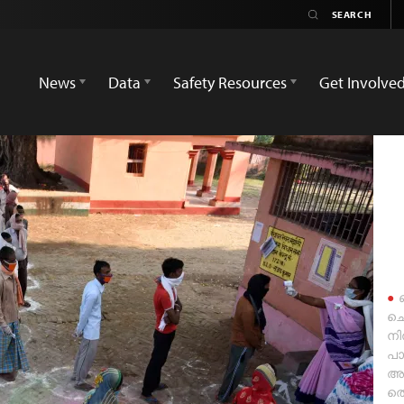
News
Data
Safety Resources
Get Involve
ബ
ചെ
നില
പാ
അഞ
തെ