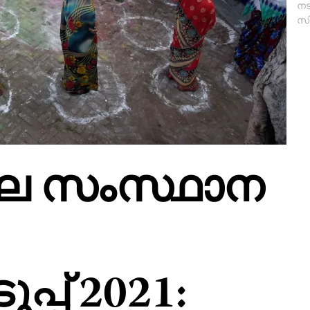
നട
സി
ലെ സംസ്ഥാന
്പ് 2021: