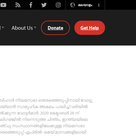
Youtube
Rss
Facebook
Twitter
Instagram
മലയാളം
Switch
Language
d
About Us
Donate
Get Help
ിഹാര്‍ നിയമസഭാ തെരഞ്ഞെടുപ്പിനായി വോട്ടു
യ്യാന്‍ സാമൂഹിക അകലം പാലിച്ച് വരിയില്‍
്‍ക്കുന്ന വോട്ടര്‍മാര്‍. 2020 ഒക്ടോബര്‍ 28 ന്
ലിഗഞ്ജില്‍ നിന്നെടുത്ത ചിത്രം. ഇന്ത്യയിലെ
്ചു സംസ്ഥാനങ്ങളിലേക്കുള്ള നിയമസഭാ
രഞ്ഞെടുപ്പ് ഏപ്രില്‍ -മെയ് മാസങ്ങളിലായി