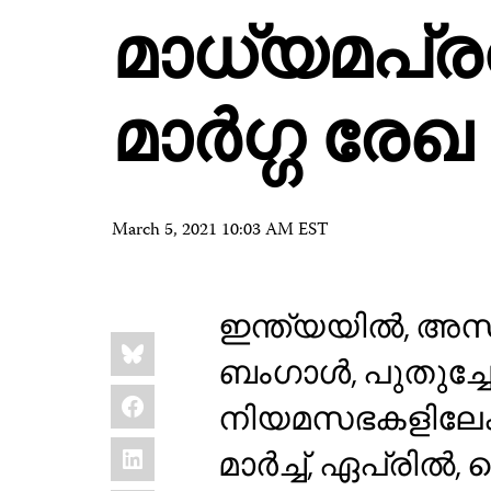
മാധ്യമപ്രവര
മാര്‍ഗ്ഗ രേഖ
March 5, 2021 10:03 AM EST
ഇന്ത്യയിൽ, അസം, 
Share
Bluesky
this:
ബംഗാൾ, പുതുച്ച
Facebook
നിയമസഭകളിലേക്കു
LinkedIn
മാർച്ച്, ഏപ്രിൽ,