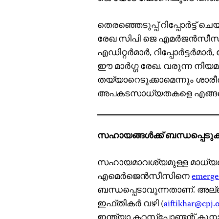
തെരഞ്ഞെടുപ്പ് റിപ്പോര്‍ട്ട് ചെ
രേഖ സിപി ജെ എമര്‍ജന്‍സീസ്
എഡിറ്റര്‍മാര്‍, റിപ്പോര്‍ട്ടര്‍
ഈ മാര്‍ഗ്ഗ രേഖ. വരുന്ന ന
തയ്യാറെടുക്കാമെന്നും ശ
അപകടസാധ്യതകളെ എങ്ങനെ ന
സഹായങ്ങള്‍ക്ക് ബന്ധപ്പെടു
സഹായമാവശ്യമുള്ള മാധ്യമ പ്
എമെര്‍ജെന്‍സീസിനെ
emerge
ബന്ധപ്പെടാവുന്നതാണ്. അല്ലെങ
ഇഫ്തികര്‍ വഴി (
aiftikhar@cpj.
ഇന്ത്യാ കറസ്‌പോണ്ടന്റ് കുന