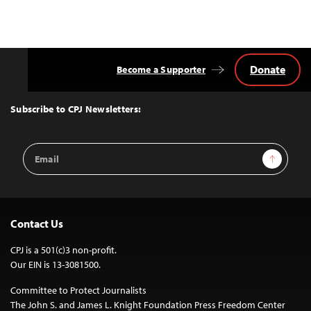
Donate
Become a Supporter
Back
to
Top
Subscribe to CPJ Newsletters:
Email
Sign Up
Address
Contact Us
CPJ is a 501(c)3 non-profit.
Our EIN is 13-3081500.
Committee to Protect Journalists
The John S. and James L. Knight Foundation Press Freedom Center