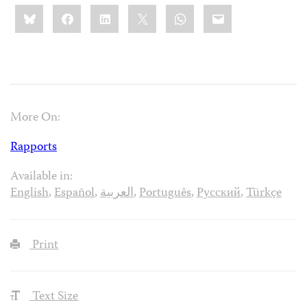
Share
Bluesky
Facebook
LinkedIn
X
WhatsApp
Email
this:
More On:
Rapports
Available in:
English
,
Español
,
العربية
,
Português
,
Русский
,
Türkçe
Print
Text Size