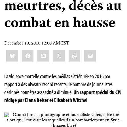
meurtres, décès au
combat en hausse
December 19, 2016 12:00 AM EST
Share
Bluesky
Facebook
LinkedIn
X
WhatsApp
Email
this:
La violence mortelle contre les médias s’atténuée en 2016 par
rapport à des niveaux record récents, le nombre de journalistes
désignés pour être assassiné a diminué.
Un rapport spécial du CPJ
rédigé par Elana Beiser et Elisabeth Witchel