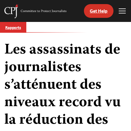
Get Help
Committee
Tog
to
Me
Skip
Protect
Rapports
to
Journalists
content
Les assassinats de
tch
nguage
journalistes
s’atténuent des
niveaux record vu
la réduction des