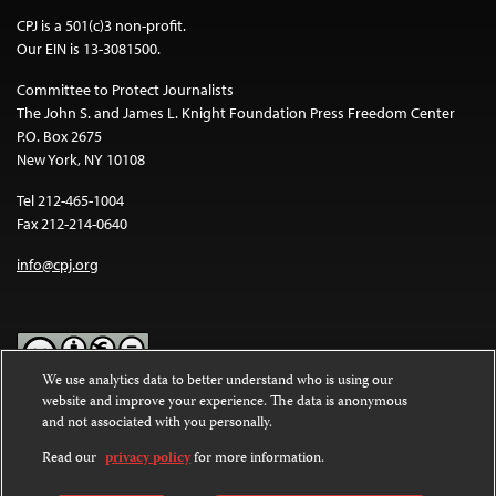
CPJ is a 501(c)3 non-profit.
Our EIN is 13-3081500.
Committee to Protect Journalists
The John S. and James L. Knight Foundation Press Freedom Center
P.O. Box 2675
New York, NY 10108
Tel 212-465-1004
Fax 212-214-0640
info@cpj.org
We use analytics data to better understand who is using our
website and improve your experience. The data is anonymous
Except where noted, text on this website is licensed under a
Creative
and not associated with you personally.
Commons Attribution-NonCommercial-NoDerivatives 4.0
International License
.
Read our
privacy policy
for more information.
Images and other media are not covered by the Creative Commons