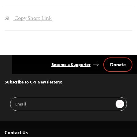
Copy Short Link
Donate
Become a Supporter
Back
to
Top
Subscribe to CPJ Newsletters:
Email
Sign Up
Address
Contact Us