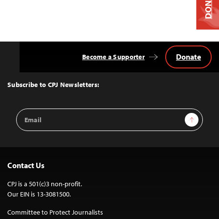
DONATE
Donate
Become a Supporter
Back
to
Top
Subscribe to CPJ Newsletters:
Email
Sign Up
Address
Contact Us
CPJ is a 501(c)3 non-profit.
Our EIN is 13-3081500.
Committee to Protect Journalists