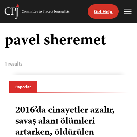
Get Help
Committee
Tog
to
Me
Skip
Protect
to
pavel sheremet
Journalists
content
ch
guage
1 results
Raporlar
2016’da cinayetler azalır,
savaş alanı ölümleri
artarken, öldürülen