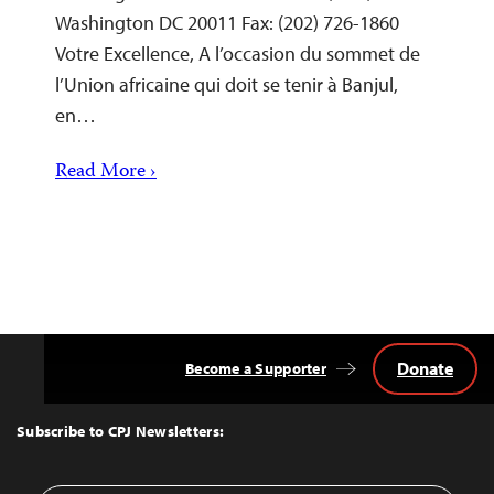
Washington DC 20011 Fax: (202) 726-1860
Votre Excellence, A l’occasion du sommet de
l’Union africaine qui doit se tenir à Banjul,
en…
Read More ›
Donate
Become a Supporter
Back
to
Top
Subscribe to CPJ Newsletters: