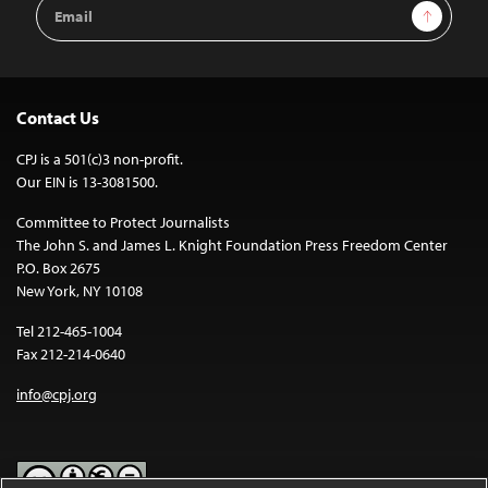
Email
Sign Up
Address
Contact Us
CPJ is a 501(c)3 non-profit.
Our EIN is 13-3081500.
Committee to Protect Journalists
The John S. and James L. Knight Foundation Press Freedom Center
P.O. Box 2675
New York, NY 10108
Tel 212-465-1004
Fax 212-214-0640
info@cpj.org