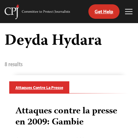
Get Help
Committee
Tog
to
Me
Skip
Protect
to
Deyda Hydara
Journalists
content
tch
nguage
8 results
Attaques Contre La Presse
Attaques contre la presse
en 2009: Gambie