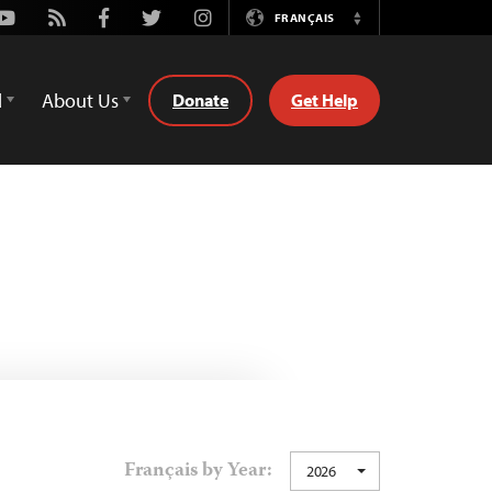
Youtube
Rss
Facebook
Twitter
Instagram
FRANÇAIS
Switch
Language
d
About Us
Donate
Get Help
Français by Year:
2026