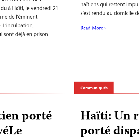
haïtiens qui restent imp
ndu à Haïti, le vendredi 21
s’est rendu au domicile
rime de l’éminent
 L’inculpation,
Read More ›
 sont déjà en prison
Communiqués
tien porté
Haïti: Un 
véLe
porté disp