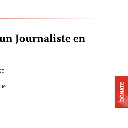
un Journaliste en
EST
DONATE
sue