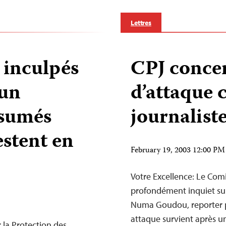
Lettres
 inculpés
CPJ concer
’un
d’attaque 
ésumés
journalist
stent en
February 19, 2003 12:00 P
Votre Excellence: Le Comi
profondément inquiet sui
Numa Goudou, reporter p
attaque survient après un
la Protection des