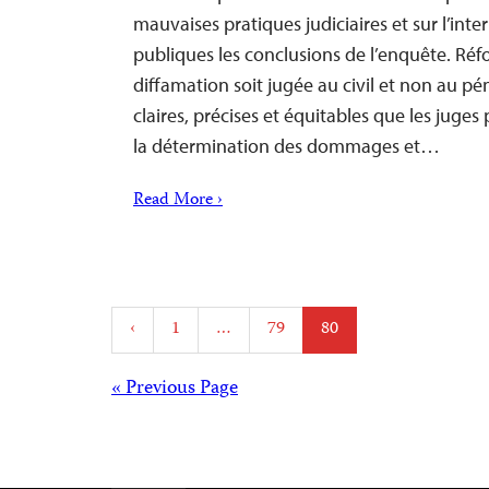
mauvaises pratiques judiciaires et sur l’int
publiques les conclusions de l’enquête. Réfo
diffamation soit jugée au civil et non au pén
claires, précises et équitables que les juge
la détermination des dommages et…
Read More ›
Posts
‹
1
…
79
80
pagination
Posts
« Previous Page
navigation