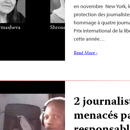
en novembre New York, l
protection des journaliste
hommage à quatre journali
Prix international de la li
cette année…
Read More ›
2 journali
menacés pa