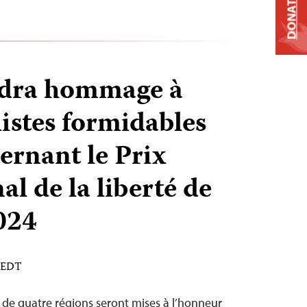
DONATE
ndra hommage à
listes formidables
ernant le Prix
al de la liberté de
2024
M EDT
es de quatre régions seront mises à l’honneur