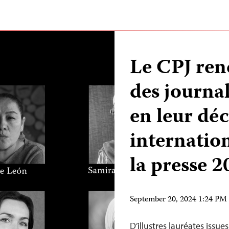
Le CPJ re
des journa
en leur déc
internation
la presse 
September 20, 2024 1:24 P
D’illustres lauréates issu