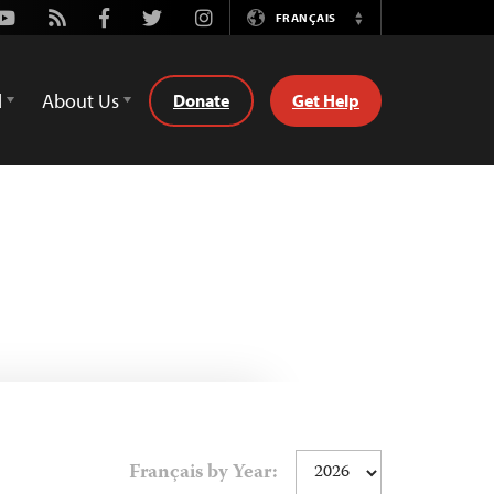
Youtube
Rss
Facebook
Twitter
Instagram
FRANÇAIS
Switch
Language
d
About Us
Donate
Get Help
Français by Year: