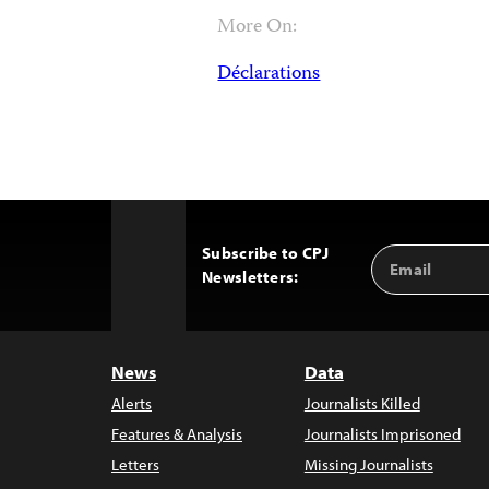
More On:
Déclarations
Subscribe to CPJ
Email
Back
Newsletters:
Address
to
Top
News
Data
Alerts
Journalists Killed
Features & Analysis
Journalists Imprisoned
Letters
Missing Journalists