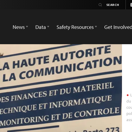
News
Data
Safety Resources
Get Involve
L
du 
cou
pol
ass