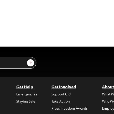
Sign Up
Get Help
Get Involved
About
Emergencies
Support CPJ
What W
Staying Safe
Take Action
Who We
Press Freedom Awards
Employ