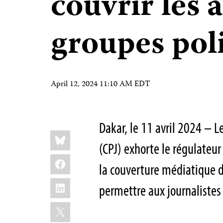
couvrir les a
groupes pol
April 12, 2024 11:10 AM EDT
Dakar, le 11 avril 2024 – L
Share
Bluesky
this:
(CPJ) exhorte le régulateur
Facebook
la couverture médiatique de
LinkedIn
permettre aux journalistes d
X