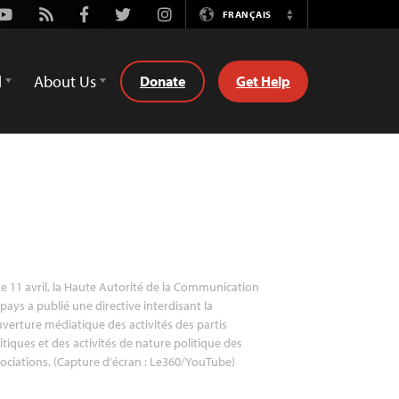
Youtube
Rss
Facebook
Twitter
Instagram
FRANÇAIS
Switch
Language
d
About Us
Donate
Get Help
e 11 avril, la Haute Autorité de la Communication
pays a publié une directive interdisant la
verture médiatique des activités des partis
itiques et des activités de nature politique des
ociations. (Capture d'écran : Le360/YouTube)