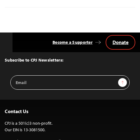
Donate
Become a Supporter
Back
to
Top
Subscribe to CPJ Newsletters:
Email
Sign Up
Address
Contact Us
CPJ is a 501(c)3 non-profit.
Our EIN is 13-3081500.