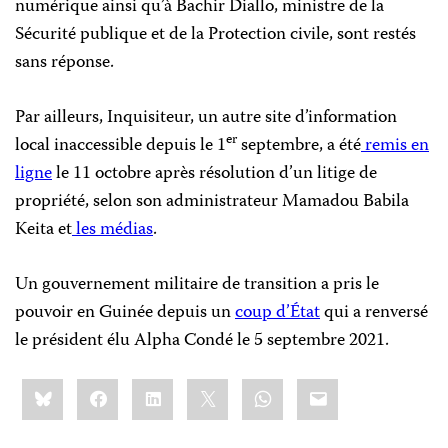
numérique ainsi qu’à Bachir Diallo, ministre de la
Sécurité publique et de la Protection civile, sont restés
sans réponse.
Par ailleurs, Inquisiteur, un autre site d’information
er
local inaccessible depuis le 1
septembre, a été
remis en
ligne
le 11 octobre après résolution d’un litige de
propriété, selon son administrateur Mamadou Babila
Keita et
les médias
.
Un gouvernement militaire de transition a pris le
pouvoir en Guinée depuis un
coup d’État
qui a renversé
le président élu Alpha Condé le 5 septembre 2021.
Share
Bluesky
Facebook
LinkedIn
X
WhatsApp
Email
this: