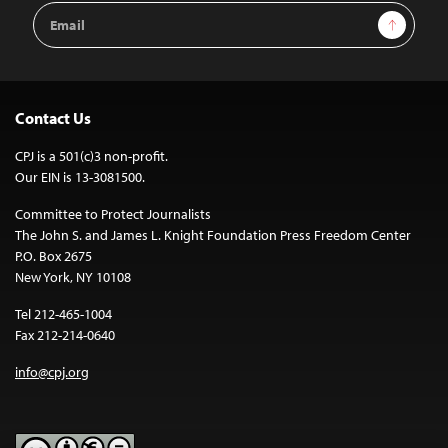
Email
Sign Up
Address
Contact Us
CPJ is a 501(c)3 non-profit.
Our EIN is 13-3081500.
Committee to Protect Journalists
The John S. and James L. Knight Foundation Press Freedom Center
P.O. Box 2675
New York, NY 10108
Tel 212-465-1004
Fax 212-214-0640
info@cpj.org