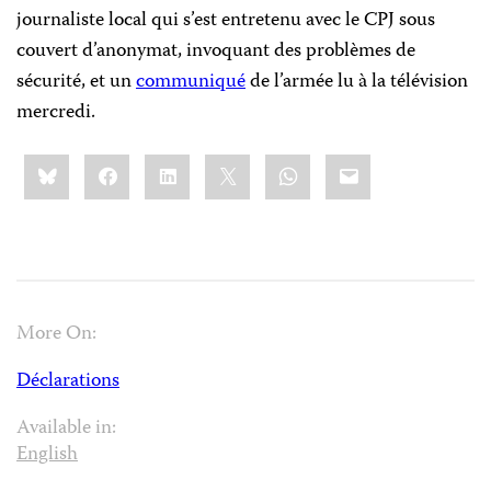
journaliste local qui s’est entretenu avec le CPJ sous
couvert d’anonymat, invoquant des problèmes de
sécurité, et un
communiqué
de l’armée lu à la télévision
mercredi.
Share
Bluesky
Facebook
LinkedIn
X
WhatsApp
Email
this:
More On:
Déclarations
Available in:
English