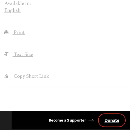
Available in:
English
Print
Text Size
Copy Short Link
Donate
Become a Supporter
Back
to