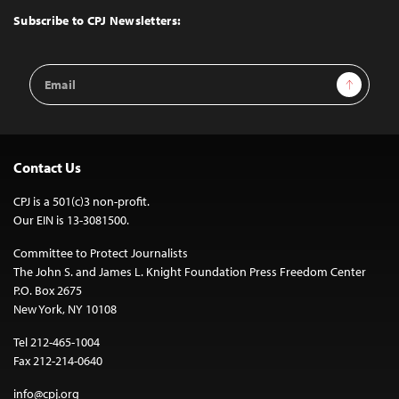
Top
Subscribe to CPJ Newsletters:
Email
Sign Up
Address
Contact Us
CPJ is a 501(c)3 non-profit.
Our EIN is 13-3081500.
Committee to Protect Journalists
The John S. and James L. Knight Foundation Press Freedom Center
P.O. Box 2675
New York, NY 10108
Tel 212-465-1004
Fax 212-214-0640
info@cpj.org