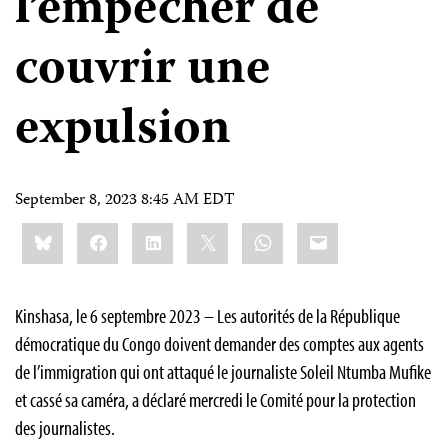
l’empêcher de
couvrir une
expulsion
September 8, 2023 8:45 AM EDT
Share
Bluesky
Facebook
LinkedIn
X
WhatsApp
Email
this:
Kinshasa, le 6 septembre 2023 – Les autorités de la République
démocratique du Congo doivent demander des comptes aux agents
de l’immigration qui ont attaqué le journaliste Soleil Ntumba Mufike
et cassé sa caméra, a déclaré mercredi le Comité pour la protection
des journalistes.