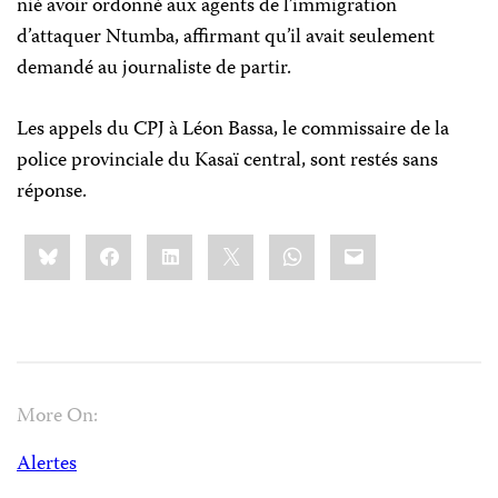
nié avoir ordonné aux agents de l’immigration
d’attaquer Ntumba, affirmant qu’il avait seulement
demandé au journaliste de partir.
Les appels du CPJ à Léon Bassa, le commissaire de la
police provinciale du Kasaï central, sont restés sans
réponse.
Share
Bluesky
Facebook
LinkedIn
X
WhatsApp
Email
this:
More On:
Alertes