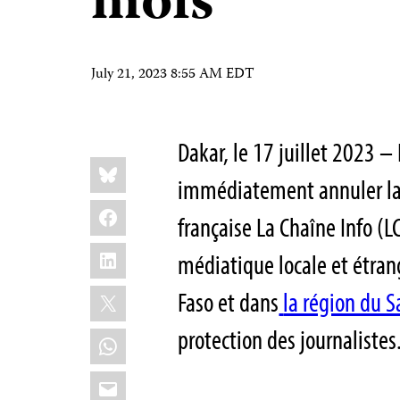
mois
July 21, 2023 8:55 AM EDT
Dakar, le 17 juillet 2023 –
Share
Bluesky
this:
immédiatement annuler la 
Facebook
française La Chaîne Info (LC
LinkedIn
médiatique locale et étrang
X
Faso et dans
la région du S
protection des journalistes
WhatsApp
Email