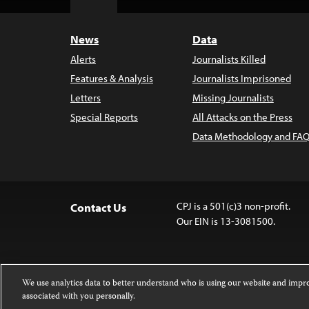
Top
News
Data
Alerts
Journalists Killed
Features & Analysis
Journalists Imprisoned
Letters
Missing Journalists
Special Reports
All Attacks on the Press
Data Methodology and FAQ
CPJ is a 501(c)3 non-profit.
Contact Us
Our EIN is 13-3081500.
We use analytics data to better understand who is using our website and imp
associated with you personally.
Except where noted, text on this website 