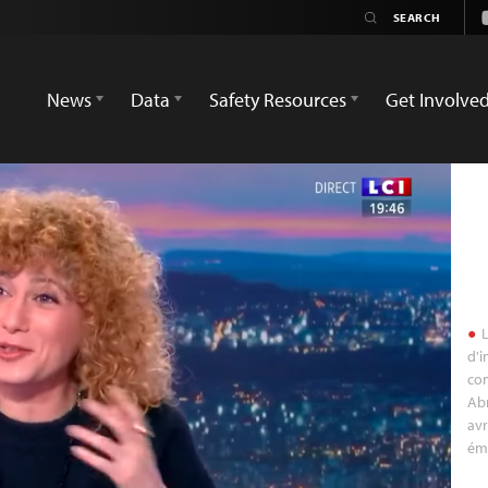
News
Data
Safety Resources
Get Involve
L
d'i
com
Abn
avr
émi