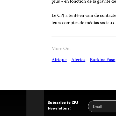
plus » en fonction de la gravité de 
Le CPJ a tenté en vain de contac
leurs comptes de médias sociaux.
More On:
Afrique
Alertes
Burkina Faso
Subscribe to CPJ
Email
Back
Newsletters:
Address
to