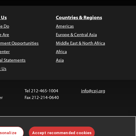
 Us
Countries & Regions
e Do
Americas
 Are
Europe & Central Asia
ment Opportunities
Middle East & North Africa
enter
Africa
al Statements
Asia
t Us
Tel 212-465-1004
info@cpj.org
er
Fax 212-214-0640
ia are not covered by the Creative Commons license.
sonalize
Accept recommended cookies