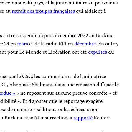
e coloniale du pays, et la junte militaire au pouvoir au
ier au
retrait des troupes françaises
qui aidaient à
ais à être suspendu depuis décembre 2022 au Burkina
ce 24 en
mars
et de la radio RFI en
décembre
. En outre,
llant pour Le Monde et Libération ont été
expulsés
du
rise par le CSC, les commentaires de l’animatrice
LCI, Abnousse Shalmani, dans une émission diffusée le
perdue »
« ne reposent sur aucune preuve concrète » et
dibilité ». Et d’ajouter que le reportage exagère
ose de manière « séditieuse » les échecs « non
 du Burkina Faso à l’insurrection, a
rapporté
Reuters.