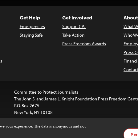
Get Help
Get Involved
About
Emergencies
Support CPJ
What W
Staying Safe
Take Action
Who We
Press Freedom Awards
Employ
Press C
s
Financi
Contac
Committee to Protect Journalists
The John S. and James L. Knight Foundation Press Freedom Cent
P.O. Box 2675
New York, NY 10108
rove your experience. The data is anonymous and not
is licensed under a
Creative Commons
Images and other med
Per