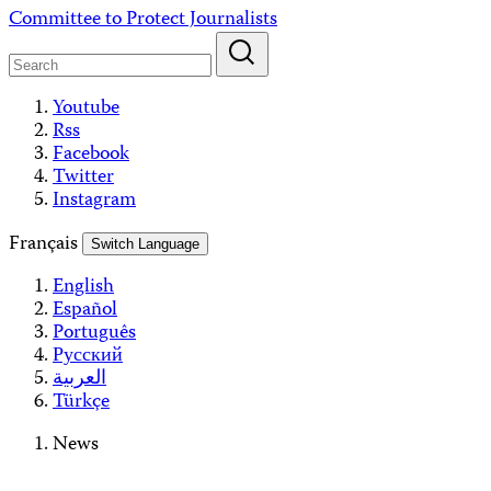
Skip
Committee to Protect Journalists
to
content
Youtube
Rss
Facebook
Twitter
Instagram
Français
Switch Language
English
Español
Português
Русский
العربية
Türkçe
News