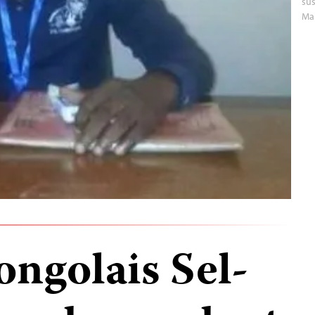
sus
Ma
ongolais Sel-