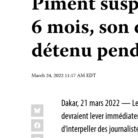
Piment sus
6 mois, son 
détenu pend
March 24, 2022 11:17 AM EDT
Dakar, 21 mars 2022 — Les
Share
Bluesky
this:
devraient lever immédiat
Facebook
d’interpeller des journalist
LinkedIn