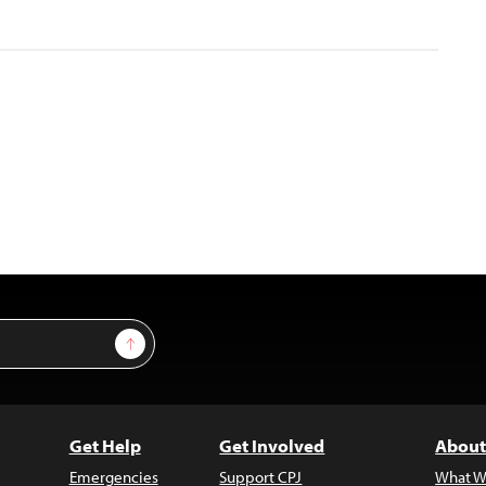
Sign Up
Get Help
Get Involved
About
Emergencies
Support CPJ
What W