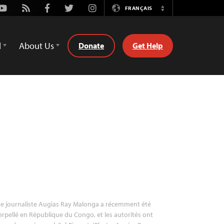
Youtube
Rss
Facebook
Twitter
Instagram
FRANÇAIS
Switch
Language
d
About Us
Donate
Get Help
e journaliste Augias Ray Malonga a récemment été
erpellé en République du Congo, et les autorités ont