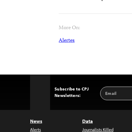
More On:
Alertes
Subscribe to CPJ
Email
Back
Newsletters:
Address
to
Top
News
Data
Alerts
Journalists Killed