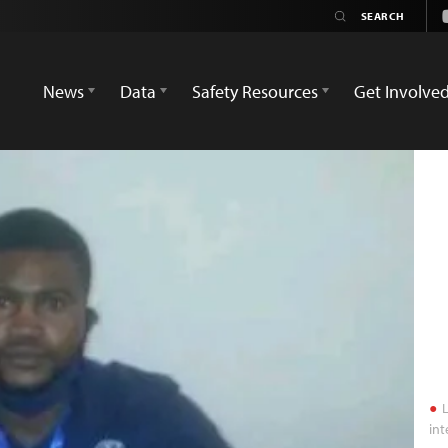
News
Data
Safety Resources
Get Involve
L
int