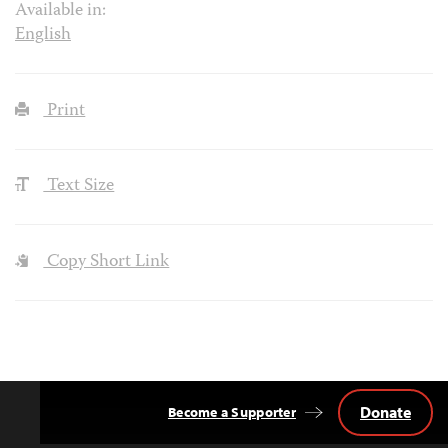
Available in:
English
Print
Text Size
Copy Short Link
Donate
Become a Supporter
Back
to