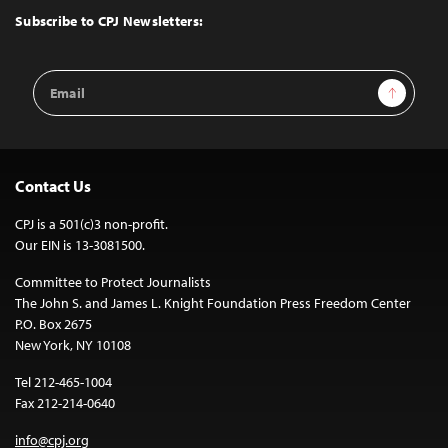
Top
Subscribe to CPJ Newsletters:
Email
Sign Up
Address
Contact Us
CPJ is a 501(c)3 non-profit.
Our EIN is 13-3081500.
Committee to Protect Journalists
The John S. and James L. Knight Foundation Press Freedom Center
P.O. Box 2675
New York, NY 10108
Tel 212-465-1004
Fax 212-214-0640
info@cpj.org