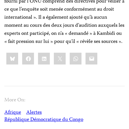
fourni par l’ONU comprend des directives pour veiller à
ce que l’enquête soit menée conformément au droit
international ». Il a également ajouté qu’à aucun
moment au cours des deux jours d’audition auxquels les
experts ont participé, on n’a « demandé » à Kambidi ou
« fait pression sur lui » pour qu’il « révèle ses sources ».
Share
Bluesky
Facebook
LinkedIn
X
WhatsApp
Email
this:
More On:
Afrique
Alertes
République Démocratique du Congo