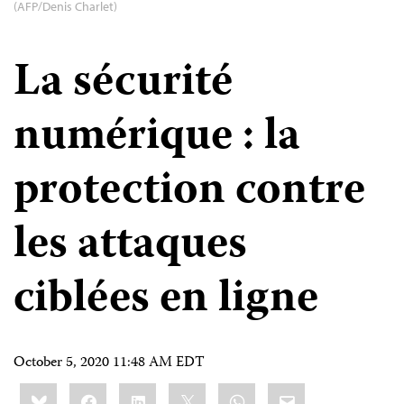
(AFP/Denis Charlet)
La sécurité
numérique : la
protection contre
les attaques
ciblées en ligne
October 5, 2020 11:48 AM EDT
Share
Bluesky
Facebook
LinkedIn
X
WhatsApp
Email
this: