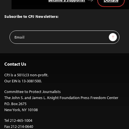
Donate
Become a Supporter
Back
to
Top
Subscribe to CPJ Newsletters:
Email
Sign Up
Address
Contact Us
CPJ is a 501(c)3 non-profit.
Our EIN is 13-3081500.
Committee to Protect Journalists
The John S. and James L. Knight Foundation Press Freedom Center
P.O. Box 2675
New York, NY 10108
Tel 212-465-1004
Fax 212-214-0640