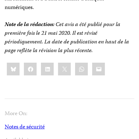
numériques.
Note de la rédaction:
Cet avis a été publié pour la
première fois le 21 mai 2020. Il est révisé
périodiquement. La date de publication en haut de la
page reflète la révision la plus récente.
Share
Bluesky
Facebook
LinkedIn
X
WhatsApp
Email
this:
More On:
Notes de sécurité