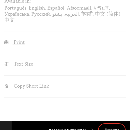
Available in:
Português
,
English
,
Español
,
Afsoomaali
,
አማርኛ
,
Українська
,
Русский
,
پښتو
,
العربية
,
नेपाली
,
中文 (简体)
,
中文
Print
Text Size
Copy Short Link