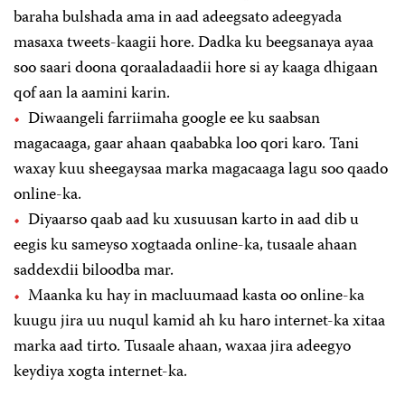
baraha bulshada ama in aad adeegsato adeegyada
masaxa tweets-kaagii hore. Dadka ku beegsanaya ayaa
soo saari doona qoraaladaadii hore si ay kaaga dhigaan
qof aan la aamini karin.
Diwaangeli farriimaha google ee ku saabsan
magacaaga, gaar ahaan qaababka loo qori karo. Tani
waxay kuu sheegaysaa marka magacaaga lagu soo qaado
online-ka.
Diyaarso qaab aad ku xusuusan karto in aad dib u
eegis ku sameyso xogtaada online-ka, tusaale ahaan
saddexdii biloodba mar.
Maanka ku hay in macluumaad kasta oo online-ka
kuugu jira uu nuqul kamid ah ku haro internet-ka xitaa
marka aad tirto. Tusaale ahaan, waxaa jira adeegyo
keydiya xogta internet-ka.