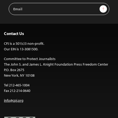
Email
Sign Up
Address
Contact Us
CPJ is a 501(c)3 non-profit.
Our EIN is 13-3081500.
Committee to Protect Journalists
The John S. and James L. Knight Foundation Press Freedom Center
P.O. Box 2675
New York, NY 10108
Tel 212-465-1004
Fax 212-214-0640
info@cpj.org