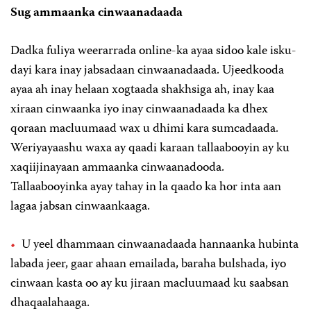
Sug ammaanka cinwaanadaada
Dadka fuliya weerarrada online-ka ayaa sidoo kale isku-
dayi kara inay jabsadaan cinwaanadaada. Ujeedkooda
ayaa ah inay helaan xogtaada shakhsiga ah, inay kaa
xiraan cinwaanka iyo inay cinwaanadaada ka dhex
qoraan macluumaad wax u dhimi kara sumcadaada.
Weriyayaashu waxa ay qaadi karaan tallaabooyin ay ku
xaqiijinayaan ammaanka cinwaanadooda.
Tallaabooyinka ayay tahay in la qaado ka hor inta aan
lagaa jabsan cinwaankaaga.
U yeel dhammaan cinwaanadaada hannaanka hubinta
labada jeer, gaar ahaan emailada, baraha bulshada, iyo
cinwaan kasta oo ay ku jiraan macluumaad ku saabsan
dhaqaalahaaga.