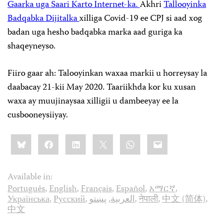
Gaarka uga Saari Karto Internet-ka.
Akhri
Tallooyinka
Badqabka Dijitalka
xilliga Covid-19 ee CPJ si aad xog
badan uga hesho badqabka marka aad guriga ka
shaqeyneyso.
Fiiro gaar ah: Talooyinkan waxaa markii u horreysay la
daabacay 21-kii May 2020. Taariikhda kor ku xusan
waxa ay muujinaysaa xilligii u dambeeyay ee la
cusbooneysiiyay.
Share
Bluesky
Facebook
LinkedIn
X
WhatsApp
Email
this:
Available in:
Português
,
English
,
Français
,
Español
,
አማርኛ
,
Українська
,
Русский
,
پښتو
,
العربية
,
नेपाली
,
中文 (简体)
,
中文