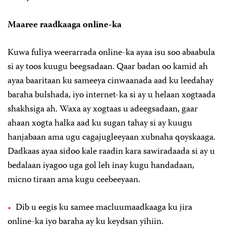
Maaree raadkaaga online-ka
Kuwa fuliya weerarrada online-ka ayaa isu soo abaabula
si ay toos kuugu beegsadaan. Qaar badan oo kamid ah
ayaa baaritaan ku sameeya cinwaanada aad ku leedahay
baraha bulshada, iyo internet-ka si ay u helaan xogtaada
shakhsiga ah. Waxa ay xogtaas u adeegsadaan, gaar
ahaan xogta halka aad ku sugan tahay si ay kuugu
hanjabaan ama ugu cagajugleeyaan xubnaha qoyskaaga.
Dadkaas ayaa sidoo kale raadin kara sawiradaada si ay u
bedalaan iyagoo uga gol leh inay kugu handadaan,
micno tiraan ama kugu ceebeeyaan.
Dib u eegis ku samee macluumaadkaaga ku jira
online-ka iyo baraha ay ku keydsan yihiin.