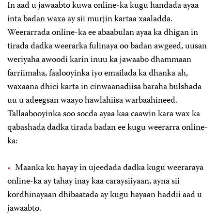
In aad u jawaabto kuwa online-ka kugu handada ayaa
inta badan waxa ay sii murjin kartaa xaaladda.
Weerarrada online-ka ee abaabulan ayaa ka dhigan in
tirada dadka weerarka fulinaya oo badan awgeed, uusan
weriyaha awoodi karin inuu ka jawaabo dhammaan
farriimaha, faalooyinka iyo emailada ka dhanka ah,
waxaana dhici karta in cinwaanadiisa baraha bulshada
uu u adeegsan waayo hawlahiisa warbaahineed.
Tallaabooyinka soo socda ayaa kaa caawin kara wax ka
qabashada dadka tirada badan ee kugu weerarra online-
ka:
Maanka ku hayay in ujeedada dadka kugu weeraraya
online-ka ay tahay inay kaa caraysiiyaan, ayna sii
kordhinayaan dhibaatada ay kugu hayaan haddii aad u
jawaabto.