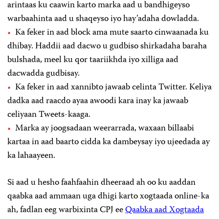
arintaas ku caawin karto marka aad u bandhigeyso
warbaahinta aad u shaqeyso iyo hay’adaha dowladda.
Ka feker in aad block ama mute saarto cinwaanada ku
dhibay. Haddii aad dacwo u gudbiso shirkadaha baraha
bulshada, meel ku qor taariikhda iyo xilliga aad
dacwadda gudbisay.
Ka feker in aad xannibto jawaab celinta Twitter. Keliya
dadka aad raacdo ayaa awoodi kara inay ka jawaab
celiyaan Tweets-kaaga.
Marka ay joogsadaan weerarrada, waxaan billaabi
kartaa in aad baarto cidda ka dambeysay iyo ujeedada ay
ka lahaayeen.
Si aad u hesho faahfaahin dheeraad ah oo ku aaddan
qaabka aad ammaan uga dhigi karto xogtaada online-ka
ah, fadlan eeg warbixinta CPJ ee
Qaabka aad Xogtaada