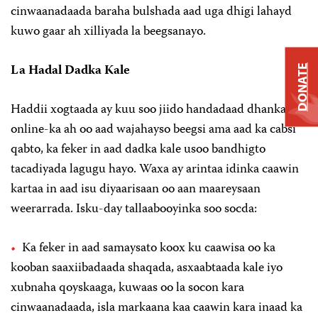
cinwaanadaada baraha bulshada aad uga dhigi lahayd
kuwo gaar ah xilliyada la beegsanayo.
La Hadal Dadka Kale
DONATE
Haddii xogtaada ay kuu soo jiido handadaad dhanka
online-ka ah oo aad wajahayso beegsi ama aad ka cabsi
qabto, ka feker in aad dadka kale usoo bandhigto
tacadiyada lagugu hayo. Waxa ay arintaa idinka caawin
kartaa in aad isu diyaarisaan oo aan maareysaan
weerarrada. Isku-day tallaabooyinka soo socda:
Ka feker in aad samaysato koox ku caawisa oo ka
kooban saaxiibadaada shaqada, asxaabtaada kale iyo
xubnaha qoyskaaga, kuwaas oo la socon kara
cinwaanadaada, isla markaana kaa caawin kara inaad ka