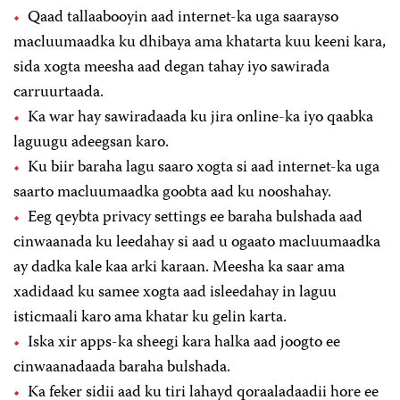
Qaad tallaabooyin aad internet-ka uga saarayso
macluumaadka ku dhibaya ama khatarta kuu keeni kara,
sida xogta meesha aad degan tahay iyo sawirada
carruurtaada.
Ka war hay sawiradaada ku jira online-ka iyo qaabka
laguugu adeegsan karo.
Ku biir baraha lagu saaro xogta si aad internet-ka uga
saarto macluumaadka goobta aad ku nooshahay.
Eeg qeybta privacy settings ee baraha bulshada aad
cinwaanada ku leedahay si aad u ogaato macluumaadka
ay dadka kale kaa arki karaan. Meesha ka saar ama
xadidaad ku samee xogta aad isleedahay in laguu
isticmaali karo ama khatar ku gelin karta.
Iska xir apps-ka sheegi kara halka aad joogto ee
cinwaanadaada baraha bulshada.
Ka feker sidii aad ku tiri lahayd qoraaladaadii hore ee