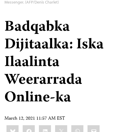
Messenger. (AFP/Denis Charlet)
Badqabka
Dijitaalka: Iska
Ilaalinta
Weerarrada
Online-ka
March 12, 2021 11:57 AM EST
Share
Bluesky
Facebook
LinkedIn
X
WhatsApp
Email
this: