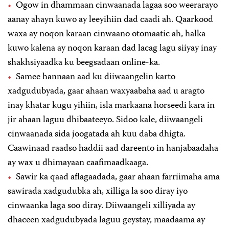
Ogow in dhammaan cinwaanada lagaa soo weerarayo
aanay ahayn kuwo ay leeyihiin dad caadi ah. Qaarkood
waxa ay noqon karaan cinwaano otomaatic ah, halka
kuwo kalena ay noqon karaan dad lacag lagu siiyay inay
shakhsiyaadka ku beegsadaan online-ka.
Samee hannaan aad ku diiwaangelin karto
xadgudubyada, gaar ahaan waxyaabaha aad u aragto
inay khatar kugu yihiin, isla markaana horseedi kara in
jir ahaan laguu dhibaateeyo. Sidoo kale, diiwaangeli
cinwaanada sida joogatada ah kuu daba dhigta.
Caawinaad raadso haddii aad dareento in hanjabaadaha
ay wax u dhimayaan caafimaadkaaga.
Sawir ka qaad aflagaadada, gaar ahaan farriimaha ama
sawirada xadgudubka ah, xilliga la soo diray iyo
cinwaanka laga soo diray. Diiwaangeli xilliyada ay
dhaceen xadgudubyada laguu geystay, maadaama ay