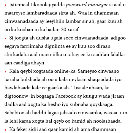
Isticmaal tiknoolajiyadda
password manager
si aad u
maareyso lambaradaada sirta ah. Waa in dhammaan
cinwaanadaada ay leeyihiin lambar sir ah, gaar kuu ah
oo ka kooban in ka badan 20 xaraf.
Si joogta ah dusha ugala soco cinwaanadaada, adigoo
eegaya farriimaha digniinta ee ay kuu soo diraan
shirkadaha aad macmiilka u tahay ee ku aaddan falalka
aan caadiga ahayn.
Kala qeybi xogtaada online-ka. Sameyso cinwaano
baraha bulshada ah oo u kala qeybsan shaqaadada iyo
hawlahaada kale ee gaarka ah. Tusaale ahaan, ka
digtoonow in bogaaga Facebook ay kuugu wada jiraan
dadka aad xogta ka hesho iyo xubnaha qoyskaaga.
Sababtoo ah haddii lagaa jabsado cinwaanka, waxaa uun
la lehi karaa xogta hal qeyb oo kamid ah noolashaada.
Ka feker sidii aad qaar kamid ah ama dhammaan