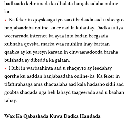
badbaado kelinimada ka dhalata hanjabaadaha online-
ka.
Ka feker in qoyskaaga iyo saaxiibadaada aad u sheegto
hanjabaadaha online-ka ee aad la kulantay. Dadka fuliya
weerarrada internet-ka ayaa inta badan beegsada
xubnaha qoyska, marka waa muhiim inay bartaan
qaabka ay ku yareyn karaan in cinwaanadooda baraha
bulshada ay dibedda ka galaan.
Hubi in warbaahinta aad u shaqeyso ay leedahay
qorshe ku aaddan hanjabaadaha online-ka. Ka feker in
tifaftirahaaga ama shaqaalaha aad kala hadasho sidii aad
goobta shaqada uga heli lahayd taageerada aad u baahan
tahay.
Wax Ka Qabashada Kuwa Dadka Handada