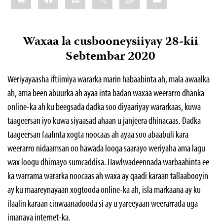
Waxaa la cusbooneysiiyay 28-kii
Sebtembar 2020
Weriyayaasha iftiimiya wararka marin habaabinta ah, mala awaalka
ah, ama been abuurka ah ayaa inta badan waxaa weerarro dhanka
online-ka ah ku beegsada dadka soo diyaariyay wararkaas, kuwa
taageersan iyo kuwa siyaasad ahaan u janjeera dhinacaas. Dadka
taageersan faafinta xogta noocaas ah ayaa soo abaabuli kara
weerarro nidaamsan oo hawada looga saarayo weriyaha ama lagu
wax loogu dhimayo sumcaddisa. Hawlwadeennada warbaahinta ee
ka warrama wararka noocaas ah waxa ay qaadi karaan tallaabooyin
ay ku maareynayaan xogtooda online-ka ah, isla markaana ay ku
ilaalin karaan cinwaanadooda si ay u yareeyaan weerarrada uga
imanaya internet-ka.