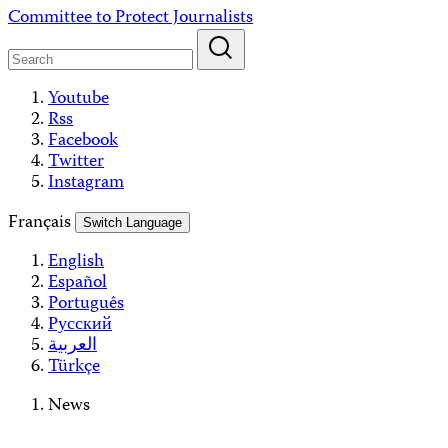
Skip
Committee to Protect Journalists
to
content
Youtube
Rss
Facebook
Twitter
Instagram
Français
Switch Language
English
Español
Português
Русский
العربية
Türkçe
News