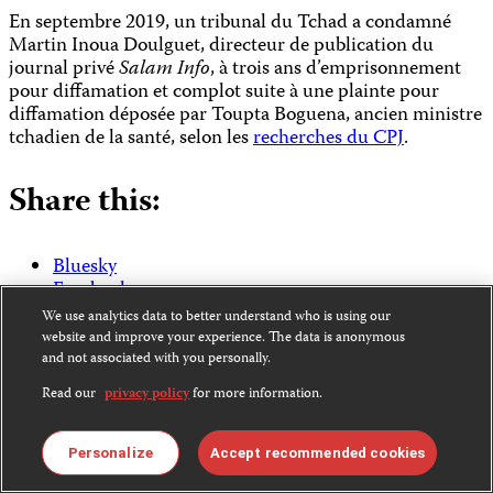
En septembre 2019, un tribunal du Tchad a condamné
Martin Inoua Doulguet, directeur de publication du
journal privé
Salam Info
, à trois ans d’emprisonnement
pour diffamation et complot suite à une plainte pour
diffamation déposée par Toupta Boguena, ancien ministre
tchadien de la santé, selon les
recherches du CPJ
.
Share this:
Bluesky
Facebook
LinkedIn
We use analytics data to better understand who is using our
X
website and improve your experience. The data is anonymous
WhatsApp
and not associated with you personally.
Email
Read our
privacy policy
for more information.
More On:
Personalize
Accept recommended cookies
Afrique