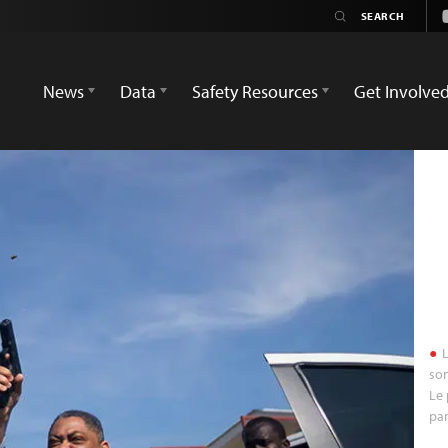
News
Data
Safety Resources
Get Involve
L
son
Le 
par