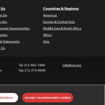
 Us
Countries & Regions
e Do
Americas
 Are
Europe & Central Asia
ment Opportunities
Middle East & North Africa
enter
Africa
al Statements
Asia
t Us
Tel 212-465-1004
info@cpj.org
er
Fax 212-214-0640
ia are not covered by the Creative Commons license.
sonalize
Accept recommended cookies
 about permissions, see our
FAQs
.