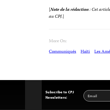
[
Note de la rédaction
: Cet artic
au CPJ.
]
More On:
Communiqués
Haïti
Les Amé
Subscribe to CPJ
Email
Back
Newsletters:
Address
to
Top