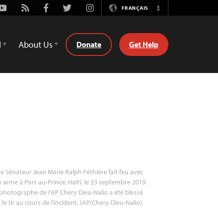
Youtube
Rss
Facebook
Twitter
Instagram
FRANÇAIS
Switch
Language
d
About Us
Donate
Get Help
e Sénateur Jean Marie Ralph Féthière fait feu avec
 arme à Port-au-Prince, Haïti, le 23 septembre 2019.
photographe de l’AP Chery Dieu-Nalio a été blessé
 le tir au cours de l’incident. (AP/Chery Dieu-Nalio)