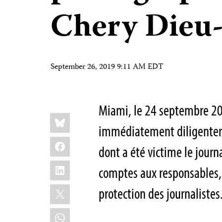
Chery Dieu-
September 26, 2019 9:11 AM EDT
Miami, le 24 septembre 20
Share
Bluesky
this:
immédiatement diligenter u
Facebook
dont a été victime le jour
LinkedIn
comptes aux responsables, 
X
protection des journalistes
WhatsApp