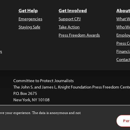
Get Help
Get Involved
About
Emergencies
Support CPJ
What W
Staying Safe
Take Action
Who We
Press Freedom Awards
Employ
Press C
s
Financi
Contac
Committee to Protect Journalists
The John S. and James L. Knight Foundation Press Freedom Cent
P.O. Box 2675
New York, NY 10108
rove your experience. The data is anonymous and not
is licensed under a
Creative Commons
Images and other med
Per
 4.0 International License
.
For more information