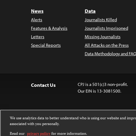
News
Data
Alerts
Journalists Killed
Features & Analysis
Journalists Imprisoned
Letters
Missing Journalists
Special Reports
All Attacks on the Press
Data Methodology and FAQ
CPJ is a 501(c)3 non-profit.
Contact Us
Our EIN is 13-3081500.
We use analytics data to better understand who is using our website and imp
associated with you personally.
Except where noted, text on this website 
Attribution-NonCommercial-NoDerivatives
Read our
privacy policy
for more information.