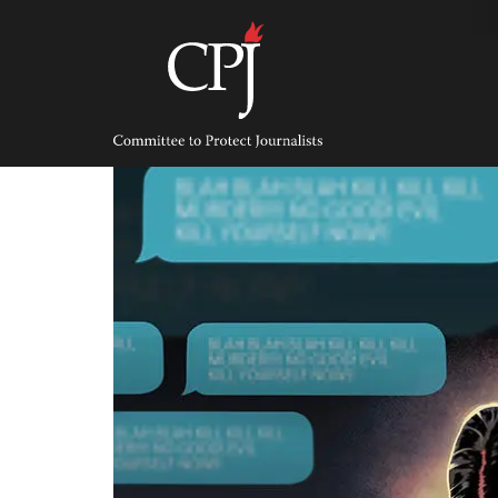
Skip
to
content
Committee
to
Protect
Journalists