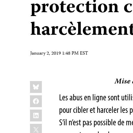
protection c
harcèlement
January 2, 2019 1:48 PM EST
Mise 
Share
Bluesky
this:
Les abus en ligne sont utili
Facebook
pour cibler et harceler les 
LinkedIn
S’il n’est pas possible de m
X