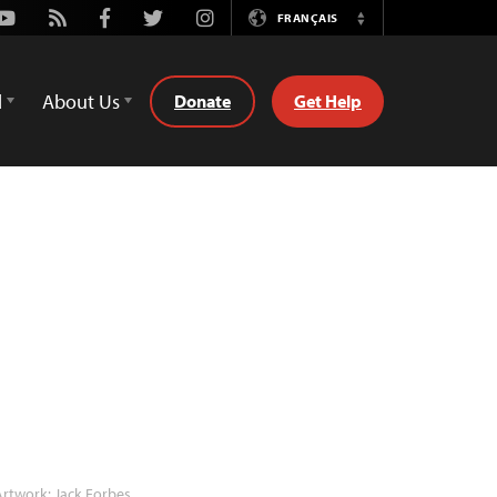
Youtube
Rss
Facebook
Twitter
Instagram
FRANÇAIS
Switch
Language
d
About Us
Donate
Get Help
rtwork: Jack Forbes