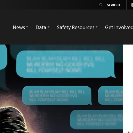
News
Data
Safety Resources
Get Involve
A