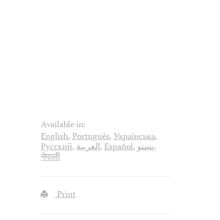
Available in:
English
,
Português
,
Українська
,
Русский
,
العربية
,
Español
,
پښتو
,
नेपाली
Print