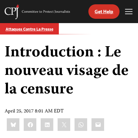
Get Help
Committee
Tog
to
Me
Skip
Protect
Attaques Contre La Presse
to
Journalists
content
Introduction : Le
tch
nguage
nouveau visage de
la censure
April 25, 2017 8:01 AM EDT
Share
Bluesky
Facebook
LinkedIn
X
WhatsApp
Email
this: