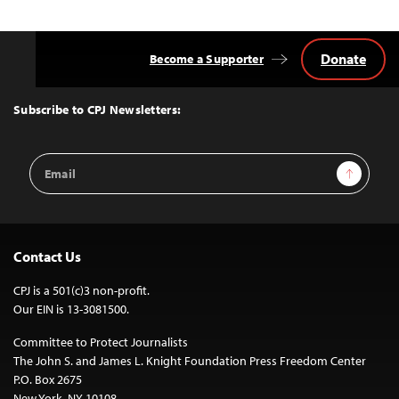
Donate
Become a Supporter
Back
to
Top
Subscribe to CPJ Newsletters:
Email
Sign Up
Address
Contact Us
CPJ is a 501(c)3 non-profit.
Our EIN is 13-3081500.
Committee to Protect Journalists
The John S. and James L. Knight Foundation Press Freedom Center
P.O. Box 2675
New York, NY 10108