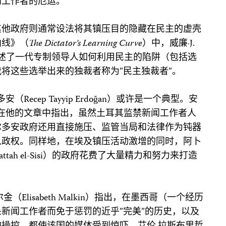
闻工作者的厄运。
其他政府则通常设法将其镇压目的隐藏在民主的虚壳
曲线》（
The Dictator’s Learning Curve
）中，威廉·J.
bson）讲述了一代专制领导人如何利用民主的陷阱（包括选
将这些选举出来的独裁者称为”民主独裁者”。
Recep Tayyip Erdoğan）或许是一个典型。安
nkel）在他的文章中指出，虽然土耳其监禁新闻工作者人
尔多安政府还用直接施压、监管当局和法律作为钝器
从政权。同样地，在埃及镇压活动激增的同时，阿卜
attah el-Sisi）的政府花费了大量精力和努力来打造
Elisabeth Malkin）指出，在墨西哥（一个经历
新闻工作者而免于惩罚的近乎”完美”的历史，以及