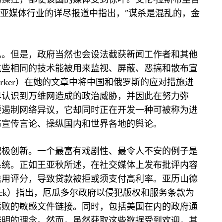
操控，都使该国的媒体受到惊吓。艾伦·拉斯布里哲
在他对肯尼亚媒体行业的详尽报道中指出，”谋杀是混乱的，金
纵。但是，政府当然也会设法截获新闻工作者和其他
这些相同的技术能被用来监视、屏蔽、恶搞和散布宣
 Parker）在她的文章中将中国和俄罗斯的应对措施进
早认识到万维网造成的政治威胁，并因此在努力弥
要遏制网络异议，它却同时正在开发一种可被称为进
布宣传言论、操纵国内和世界各地的舆论。
积极创新。一个最富有戏剧性、最令人不安的例子是
系统。正如王亚秋所述，在社交媒体上发布批评内容
信用评分，导致贷款被拒或须支付高利率。亚历山德
llerbeck）指出，厄瓜多尔政府以侵犯版权和服务条款为
腐败的敏感文件链接。同时，包括美国在内的政府通
透明的理念。然而，虽然获取这些数据受到欢迎，其