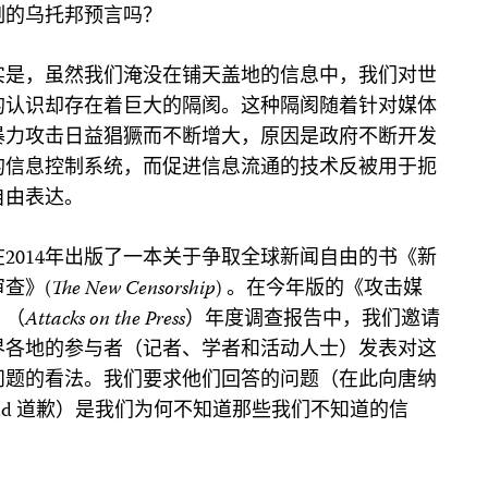
制的乌托邦预言吗？
实是，虽然我们淹没在铺天盖地的信息中，我们对世
的认识却存在着巨大的隔阂。这种隔阂随着针对媒体
暴力攻击日益猖獗而不断增大，原因是政府不断开发
的信息控制系统，而促进信息流通的技术反被用于扼
自由表达。
在2014年出版了一本关于争取全球新闻自由的书《新
审查》(
The New Censorship
) 。在今年版的《攻击媒
》（
Attacks on the Press
）年度调查报告中，我们邀请
界各地的参与者（记者、学者和活动人士）发表对这
问题的看法。我们要求他们回答的问题（在此向唐纳
msfeld 道歉）是我们为何不知道那些我们不知道的信