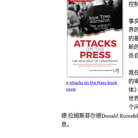
控
事
界
的
新
杀
我
的
Attacks on the Press book
体
cover
世
个
德·拉姆斯菲尔德Donald Ru
息。