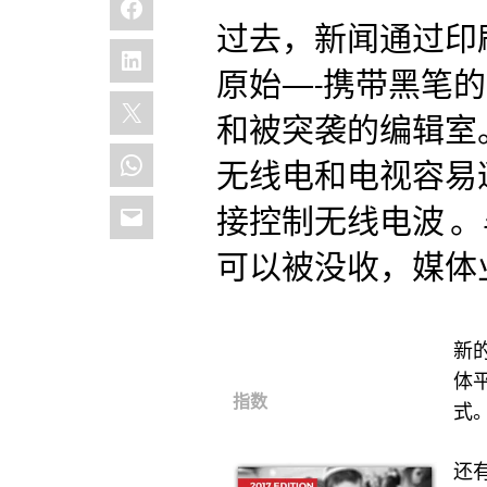
过去，新闻通过印
LinkedIn
原始—-携带黑笔
X
和被突袭的编辑室
WhatsApp
无线电和电视容易
Email
接控制无线电波 
可以被没收，媒体
新
体
指数
式
还