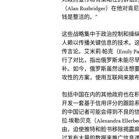
对政府宣传和有策略性的诉讼的
（Alan Rusbridger）
钱是整洁的。”
这些战略集中于政治控制和操
人赖以传播关键信息的技术。
传言论。艾米莉·帕克（Emily
行了对比，指出俄罗斯未能尽
补。如今，俄罗斯虽然设法想
攻性的方案，使用互联网来散
包括中国在内的其他政府也在
开发一套基于信用评分的跟踪
的中国记者可能会得到不良的
拉·埃勒贝克（Alexandra E
由，迫使推特和脸书移除揭露
过发布大量的数据来推广信息