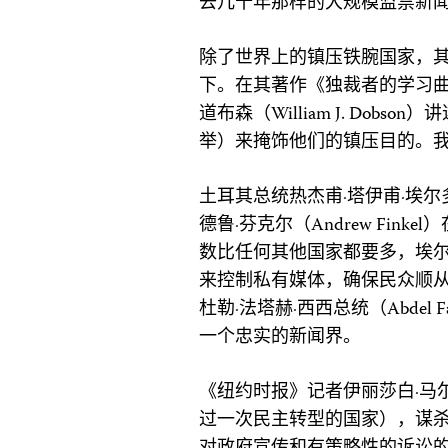
去几十年那样的大规模监禁新
除了世界上的镇压铁腕国家，
下。在其著作《独裁者的学习
道布森（William J. Do
举）来掩饰他们的镇压目的。我
土耳其总统热杰甫·塔伊甫·埃尔多安（
德鲁·芬克尔（Andrew Fi
数比任何其他国家都要多，埃
来控制私有媒体，确保民众顺
杜勒·法塔赫·西西总统（Abdel F
一个忠实的新闻界。
《纽约时报》记者伊丽莎白·马尔金（
过一次民主转型的国家），谋杀