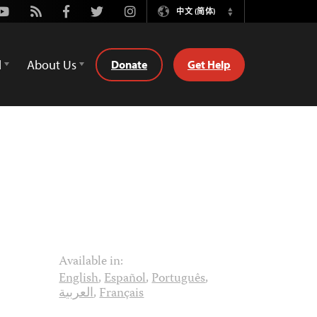
Youtube
Rss
Facebook
Twitter
Instagram
中文 (简体)
Switch
Language
d
About Us
Donate
Get Help
Available in:
English
,
Español
,
Português
,
العربية
,
Français