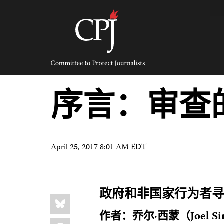
Skip
to
content
Committee
to
Protect
Journalists
序言：审查
April 25, 2017 8:01 AM EDT
政府和非国家行为者
Share
Bluesky
this:
作者：乔尔·西蒙（Joel Si
Facebook