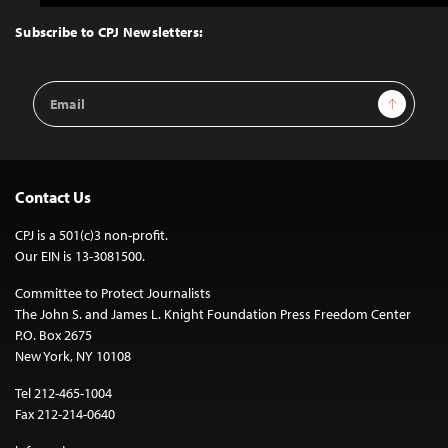
to
Top
Subscribe to CPJ Newsletters:
Email
Sign Up
Address
Contact Us
CPJ is a 501(c)3 non-profit.
Our EIN is 13-3081500.
Committee to Protect Journalists
The John S. and James L. Knight Foundation Press Freedom Center
P.O. Box 2675
New York, NY 10108
Tel 212-465-1004
Fax 212-214-0640