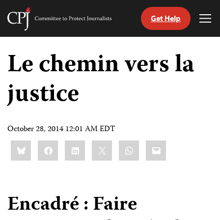
Get Help
Committee
Tog
to
Me
Skip
Protect
to
Le chemin vers la
Journalists
content
justice
tch
nguage
October 28, 2014 12:01 AM EDT
Share
Bluesky
Facebook
LinkedIn
X
WhatsApp
Email
this:
Encadré : Faire