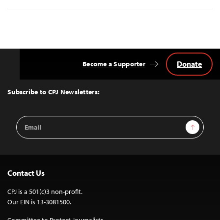
Donate
Become a Supporter
Back
to
Top
Subscribe to CPJ Newsletters:
Email
Sign Up
Address
Contact Us
CPJ is a 501(c)3 non-profit.
Our EIN is 13-3081500.
Committee to Protect Journalists