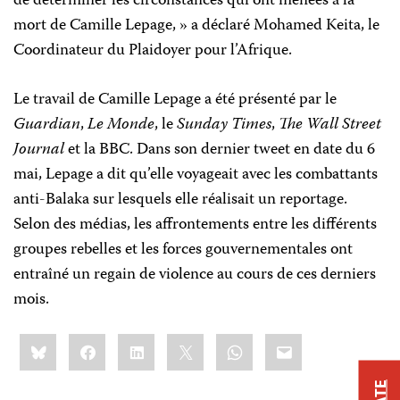
de déterminer les circonstances qui ont menées à la
mort de Camille Lepage, » a déclaré Mohamed Keita, le
Coordinateur du Plaidoyer pour l’Afrique.
Le travail de Camille Lepage a été présenté par le
Guardian
,
Le Monde
, le
Sunday Times
,
The Wall Street
Journal
et la BBC. Dans son dernier tweet en date du 6
mai, Lepage a dit qu’elle voyageait avec les combattants
anti-Balaka sur lesquels elle réalisait un reportage.
Selon des médias, les affrontements entre les différents
groupes rebelles et les forces gouvernementales ont
entraîné un regain de violence au cours de ces derniers
mois.
Share
Bluesky
Facebook
LinkedIn
X
WhatsApp
Email
this: