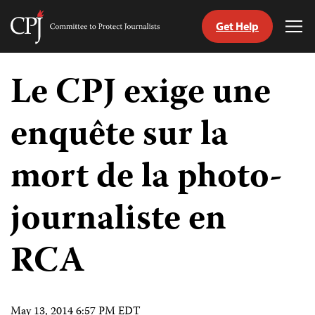
Get Help
Committee
Tog
to
Me
Skip
Protect
to
Le CPJ exige une
Journalists
content
enquête sur la
tch
nguage
mort de la photo-
journaliste en
RCA
May 13, 2014 6:57 PM EDT