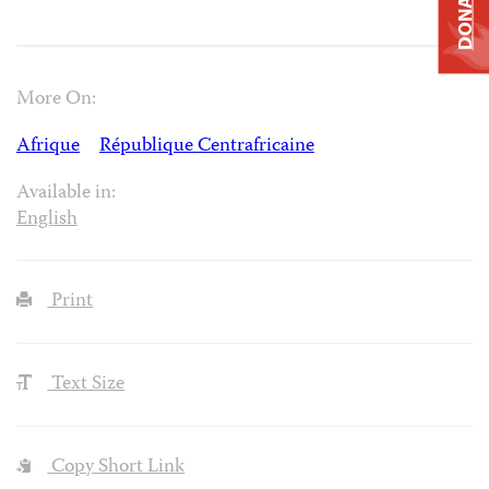
DONATE
More On:
Afrique
République Centrafricaine
Available in:
English
Print
Text Size
Copy Short Link