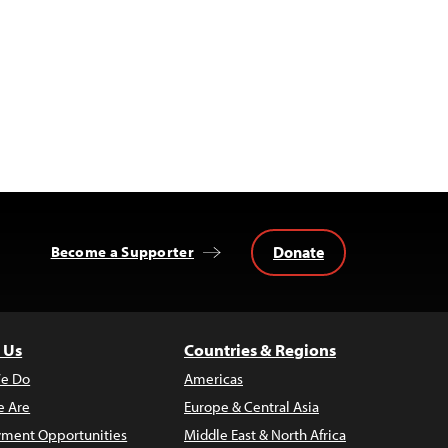
Donate
Become a Supporter
 Us
Countries & Regions
e Do
Americas
 Are
Europe & Central Asia
ment Opportunities
Middle East & North Africa