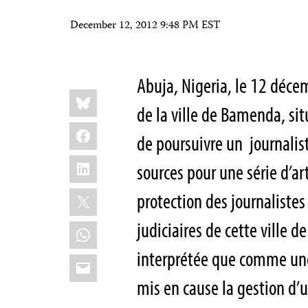
December 12, 2012 9:48 PM EST
Abuja, Nigeria, le 12 déc
Share
Bluesky
this:
de la ville de Bamenda, s
Facebook
de poursuivre un journalist
LinkedIn
sources pour une série d’ar
X
protection des journaliste
judiciaires de cette ville 
WhatsApp
interprétée que comme une
Email
mis en cause la gestion d’