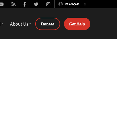
Youtube
Rss
Facebook
Twitter
Instagram
FRANÇAIS
Switch
Language
d
About Us
Donate
Get Help