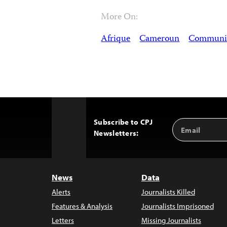
More On:
Afrique
Cameroun
Communi
Subscribe to CPJ
Email
Back
Newsletters:
Address
to
Top
News
Data
Alerts
Journalists Killed
Features & Analysis
Journalists Imprisoned
Letters
Missing Journalists