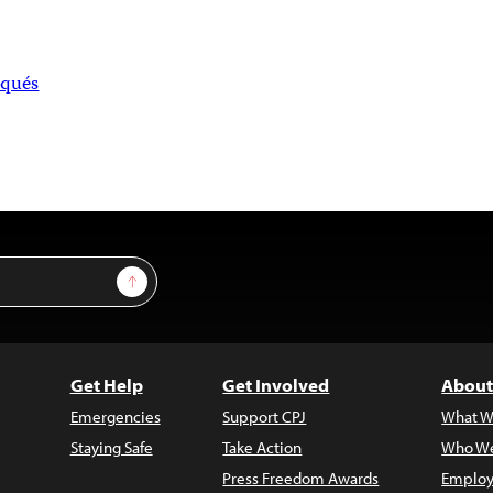
qués
Sign Up
Get Help
Get Involved
About
Emergencies
Support CPJ
What W
Staying Safe
Take Action
Who We
Press Freedom Awards
Employ