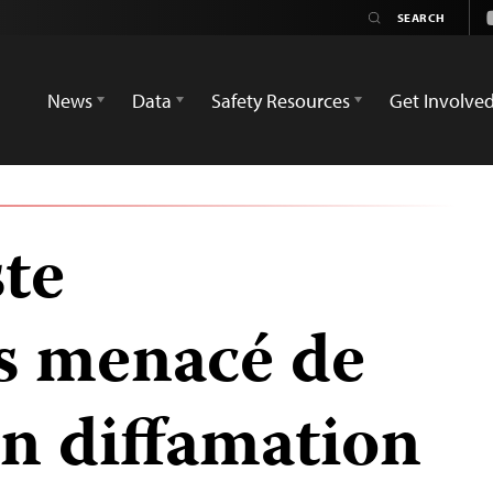
News
Data
Safety Resources
Get Involve
ste
s menacé de
en diffamation