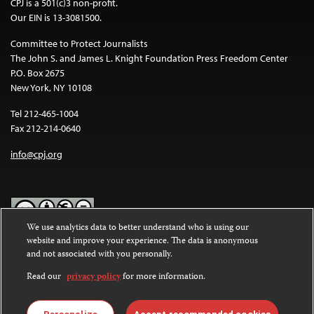
CPJ is a 501(c)3 non-profit.
Our EIN is 13-3081500.
Committee to Protect Journalists
The John S. and James L. Knight Foundation Press Freedom Center
P.O. Box 2675
New York, NY 10108
Tel 212-465-1004
Fax 212-214-0640
info@cpj.org
We use analytics data to better understand who is using our
website and improve your experience. The data is anonymous
Except where noted, text on this website is licensed under a
Creative
and not associated with you personally.
Commons Attribution-NonCommercial-NoDerivatives 4.0
International License
.
Read our
privacy policy
for more information.
Images and other media are not covered by the Creative Commons