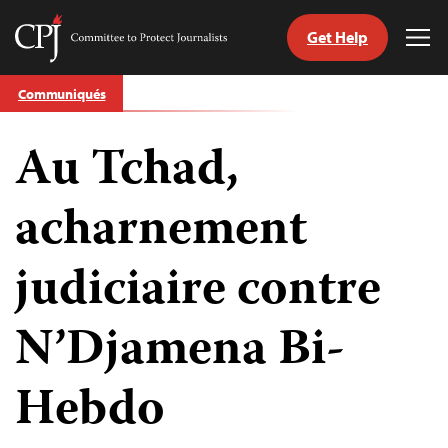
Get Help
Committee
Tog
to
Me
Skip
Protect
Communiqués
to
Journalists
content
Au Tchad,
tch
nguage
acharnement
judiciaire contre
N’Djamena Bi-
Hebdo