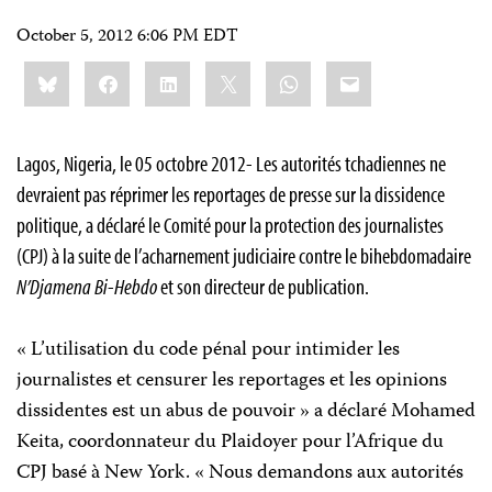
October 5, 2012 6:06 PM EDT
Share
Bluesky
Facebook
LinkedIn
X
WhatsApp
Email
this:
Lagos, Nigeria, le 05 octobre 2012- Les autorités tchadiennes ne
devraient pas réprimer les reportages de presse sur la dissidence
politique, a déclaré le Comité pour la protection des journalistes
(CPJ) à la suite de l’acharnement judiciaire contre le bihebdomadaire
N’Djamena Bi-Hebdo
et son directeur de publication.
« L’utilisation du code pénal pour intimider les
journalistes et censurer les reportages et les opinions
dissidentes est un abus de pouvoir » a déclaré Mohamed
Keita, coordonnateur du Plaidoyer pour l’Afrique du
CPJ basé à New York. « Nous demandons aux autorités