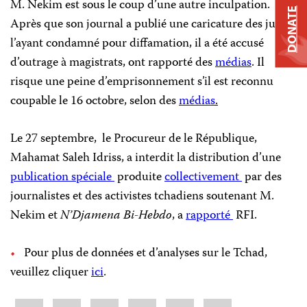
M. Nekim est sous le coup d’une autre inculpation.
DONATE
Après que son journal a publié une caricature des juges
l’ayant condamné pour diffamation, il a été accusé
d’outrage à magistrats, ont rapporté des
médias
. Il
risque une peine d’emprisonnement s’il est reconnu
coupable le 16 octobre, selon des
médias
.
Le 27 septembre, le Procureur de le République,
Mahamat Saleh Idriss, a interdit la distribution d’une
publication spéciale
produite
collectivement
par des
journalistes et des activistes tchadiens soutenant M.
Nekim et
N’Djamena Bi-Hebdo
, a
rapporté
RFI.
Pour plus de données et d’analyses sur le Tchad,
veuillez cliquer
ici
.
Share
Bluesky
Facebook
LinkedIn
X
WhatsApp
Email