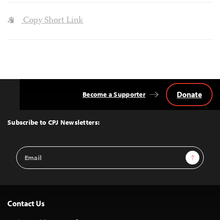
Copy Short Link
Donate
Become a Supporter
Back
to
Top
Subscribe to CPJ Newsletters:
Email
Sign Up
Address
Contact Us