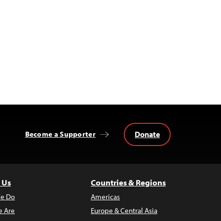
Donate
Become a Supporter
 Us
Countries & Regions
e Do
Americas
 Are
Europe & Central Asia