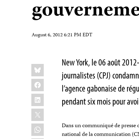
gouverneme
August 6, 2012 6:21 PM EDT
New York, le 06 août 2012–
Share
Bluesky
this:
journalistes (CPJ) condam
Facebook
l’agence gabonaise de rég
LinkedIn
pendant six mois pour avoir
X
Dans un communiqué de presse don
WhatsApp
national de la communication (