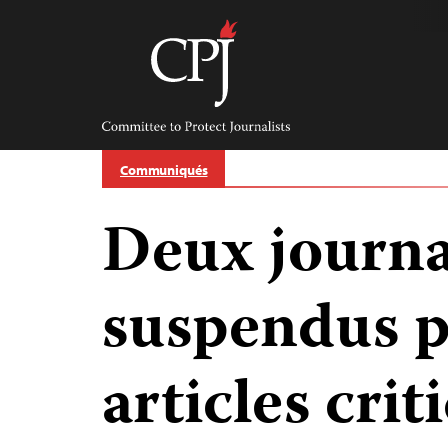
Skip
to
content
Committee
to
Protect
Journalists
Communiqués
Deux journa
suspendus p
articles crit