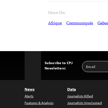
More On:
Afrique
Communiqués
Gabo
Subscribe to CPJ
Email
Back
Newsletters:
Address
to
Top
News
Data
Alerts
Journalists Killed
Features & Analysis
Journalists Imprisoned