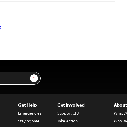
n
Sign Up
Get Help
Get Involved
About
Emergencies
Support CPJ
What W
Staying Safe
Take Action
Who We