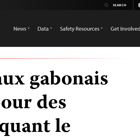
News
Data
Safety Resources
Get Involve
ux gabonais
our des
iquant le