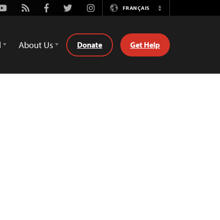
Youtube
Rss
Facebook
Twitter
Instagram
FRANÇAIS
Switch
Language
d
About Us
Donate
Get Help