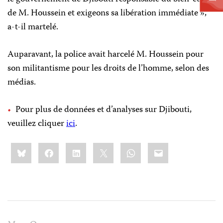
de M. Houssein et exigeons sa libération immédiate »,
a-t-il martelé.
Auparavant, la police avait harcelé M. Houssein pour
son militantisme pour les droits de l’homme, selon des
médias.
Pour plus de données et d’analyses sur Djibouti,
veuillez cliquer
ici
.
Share
Bluesky
Facebook
LinkedIn
X
WhatsApp
Email
this: