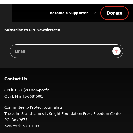
Donate
Become a Supporter
Back
to
Top
Subscribe to CPJ Newsletters:
Email
Sign Up
Address
Contact Us
CPJ is a 501(c)3 non-profit.
Our EIN is 13-3081500.
Committee to Protect Journalists
The John S. and James L. Knight Foundation Press Freedom Center
P.O. Box 2675
New York, NY 10108