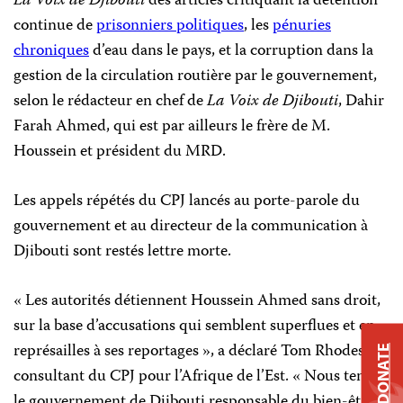
La Voix de Djibouti
des articles critiquant la détention
continue de
prisonniers politiques
, les
pénuries
chroniques
d’eau dans le pays, et la corruption dans la
gestion de la circulation routière par le gouvernement,
selon le rédacteur en chef de
La Voix de Djibouti
, Dahir
Farah Ahmed, qui est par ailleurs le frère de M.
Houssein et président du MRD.
Les appels répétés du CPJ lancés au porte-parole du
gouvernement et au directeur de la communication à
Djibouti sont restés lettre morte.
« Les autorités détiennent Houssein Ahmed sans droit,
sur la base d’accusations qui semblent superflues et en
représailles à ses reportages », a déclaré Tom Rhodes,
DONATE
consultant du CPJ pour l’Afrique de l’Est. « Nous tenons
le gouvernement de Djibouti responsable du bien-être