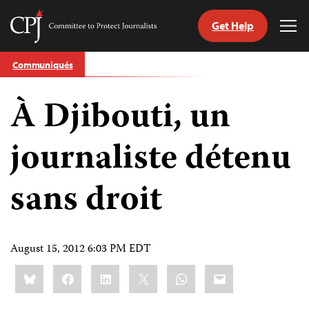
Get Help
Committee
Tog
to
Me
Skip
Protect
Communiqués
to
Journalists
content
À Djibouti, un
tch
nguage
journaliste détenu
sans droit
August 15, 2012 6:03 PM EDT
Share
Bluesky
Facebook
LinkedIn
X
WhatsApp
Email
this: