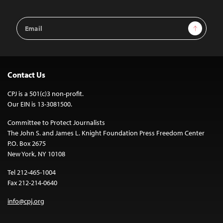
Email
Sign Up
Address
Contact Us
CPJ is a 501(c)3 non-profit.
Our EIN is 13-3081500.
Committee to Protect Journalists
The John S. and James L. Knight Foundation Press Freedom Center
P.O. Box 2675
New York, NY 10108
Tel 212-465-1004
Fax 212-214-0640
info@cpj.org