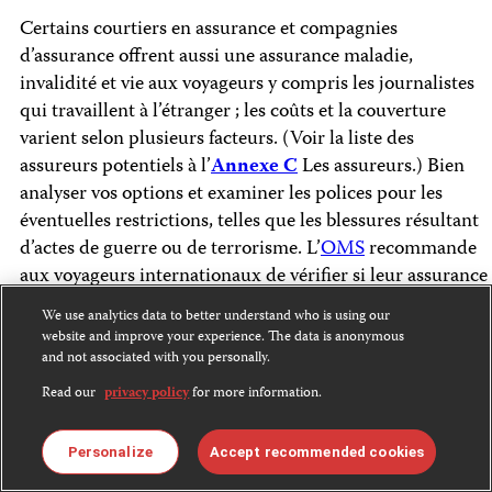
Certains courtiers en assurance et compagnies
d’assurance offrent aussi une assurance maladie,
invalidité et vie aux voyageurs y compris les journalistes
qui travaillent à l’étranger ; les coûts et la couverture
varient selon plusieurs facteurs. (Voir la liste des
assureurs potentiels à l’
Annexe C
Les assureurs.) Bien
analyser vos options et examiner les polices pour les
éventuelles restrictions, telles que les blessures résultant
d’actes de guerre ou de terrorisme. L’
OMS
recommande
aux voyageurs internationaux de vérifier si leur assurance
couvre les changements d’itinéraire, l’évacuation médicale
We use analytics data to better understand who is using our
d’urgence et le rapatriement des dépouilles en cas de
website and improve your experience. The data is anonymous
décès. Ne pas perdre de vue que la couverture des
and not associated with you personally.
blessures à long terme ou de l’invalidité peut constituer la
Read our
privacy policy
for more information.
plus grande part dans chaque régime. La couverture des
risques telle que l’évacuation médicale d’urgence peut
Personalize
Accept recommended cookies
s’avérer prohibitive, et l’évacuation elle-même peut être