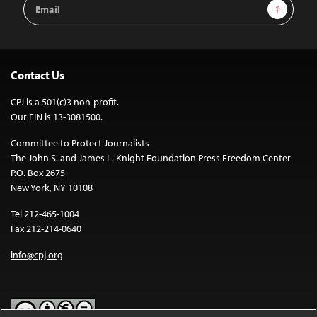
Email
Sign Up
Address
Contact Us
CPJ is a 501(c)3 non-profit.
Our EIN is 13-3081500.
Committee to Protect Journalists
The John S. and James L. Knight Foundation Press Freedom Center
P.O. Box 2675
New York, NY 10108
Tel 212-465-1004
Fax 212-214-0640
info@cpj.org