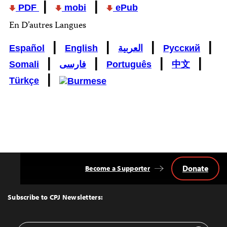
|
|
PDF
mobi
ePub
En D’autres Langues
|
|
|
|
Español
English
العربية
Русский
|
|
|
|
Somali
فارسی
Português
中文
|
Türkçe
Donate
Become a Supporter
Back
to
Top
Subscribe to CPJ Newsletters: