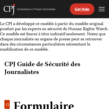
Get Help
Committee
Tog
to
Me
Skip
Protect
Le CPJ a développé ce modèle à partir du modèle original
to
Journalists
produit par les experts en sécurité de Human Rights Watch.
content
Ce modèle est fourni à titre indicatif seulement. Notez que
chaque journaliste ou organe de presse peut se retrouver
tch
dans des circonstances particulières nécessitant la
nguage
modification de ce modèle.
CPJ Guide de Sécurité des
Journalistes
Formulaire
G