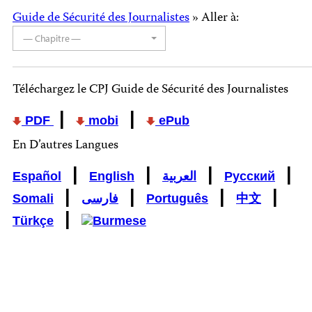
Guide de Sécurité des Journalistes
» Aller à:
— Chapitre —
Téléchargez le CPJ Guide de Sécurité des Journalistes
|
|
PDF
mobi
ePub
En D’autres Langues
|
|
|
|
Español
English
العربية
Русский
|
|
|
|
Somali
فارسی
Português
中文
|
Türkçe