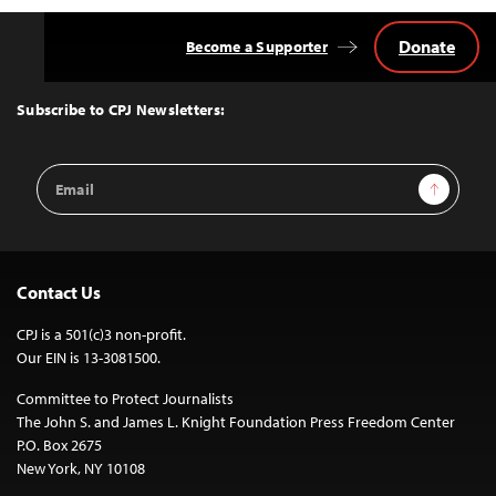
Donate
Become a Supporter
Back
to
Top
Subscribe to CPJ Newsletters:
Email
Sign Up
Address
Contact Us
CPJ is a 501(c)3 non-profit.
Our EIN is 13-3081500.
Committee to Protect Journalists
The John S. and James L. Knight Foundation Press Freedom Center
P.O. Box 2675
New York, NY 10108