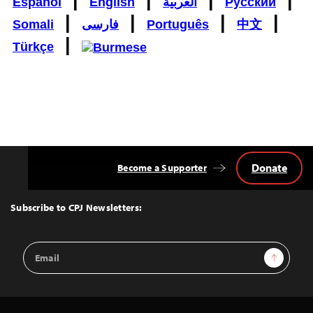
Español
English
العربية
Русский
|
|
|
|
Somali
فارسی
Português
中文
|
Türkçe
Donate
Become a Supporter
Back
to
Top
Subscribe to CPJ Newsletters:
Email
Sign Up
Address