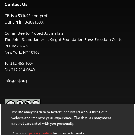
Contact Us
CPJ is a 501(c)3 non-profit.
Our EIN is 13-3081500.
Committee to Protect Journalists
The John S. and James L. Knight Foundation Press Freedom Center
P.O. Box 2675
New York, NY 10108
Tel 212-465-1004
Fax 212-214-0640
info@cpj.org
We use analytics data to better understand who is using our
website and improve your experience. The data is anonymous
Except where noted, text on this website is licensed under a
Creative
and not associated with you personally.
Commons Attribution-NonCommercial-NoDerivatives 4.0
International License
.
Read our
privacy policy
for more information.