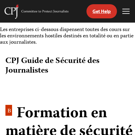
Get Help
Committee
Tog
to
Me
Skip
Protect
Les entreprises ci-dessous dispensent toutes des cours sur
to
Journalists
les environnements hostiles destinés en totalité ou en partie
content
aux journalistes.
tch
CPJ Guide de Sécurité des
nguage
Journalistes
Formation en
B
matière de sécurité