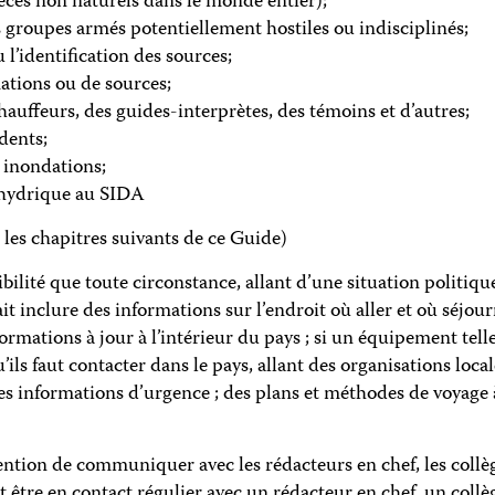
décès non naturels dans le monde entier);
es groupes armés potentiellement hostiles ou indisciplinés;
l’identification des sources;
mations ou de sources;
 chauffeurs, des guides-interprètes, des témoins et d’autres;
dents;
 inondations;
e hydrique au SIDA
 les chapitres suivants de ce Guide)
bilité que toute circonstance, allant d’une situation politiq
t inclure des informations sur l’endroit où aller et où séjour
formations à jour à l’intérieur du pays ; si un équipement tel
ils faut contacter dans le pays, allant des organisations loca
 informations d’urgence ; des plans et méthodes de voyage à
tention de communiquer avec les rédacteurs en chef, les collèg
t être en contact régulier avec un rédacteur en chef, un collè