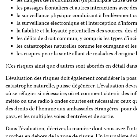
les dangers de la circulation (la principale cause de 
les passages frontaliers et autres interactions avec d
la surveillance physique conduisant à l’enlèvement ou 
la surveillance électronique et l’interception d’infor
la fiabilité et la loyauté potentielles des sources, des
les délits de droit commun, y compris les types d’inci
les catastrophes naturelles comme les ouragans et les
les risques pour la santé allant de maladies d’origin
(Ces risques ainsi que d’autres sont abordés en détail dans
L’évaluation des risques doit également considérer la possi
catastrophe naturelle, puisse dégénérer. L’évaluation devrai
où se réfugier si nécessaire; où et comment obtenir des in
météo ou une radio à ondes courtes est nécessaire; ceux qu’
des droits de l’homme aux ambassades étrangères, pour des
pays, et les multiples voies d’entrées et de sortie.
Dans l’évaluation, décrivez la manière dont vous avez l’in
proches en dehors de la zone de risque. Un journaliste doi