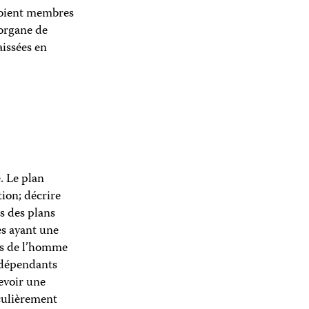
 soient membres
 organe de
aissées en
. Le plan
ion; décrire
s des plans
es ayant une
its de l’homme
indépendants
cevoir une
iculièrement