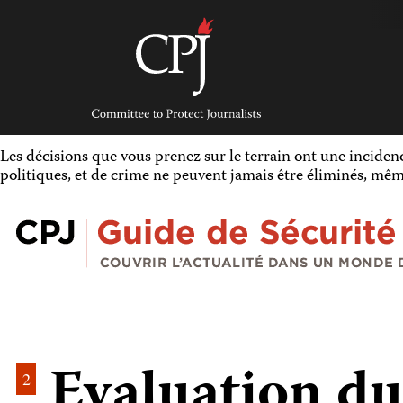
Skip
to
content
Committee
to
Protect
Journalists
Les décisions que vous prenez sur le terrain ont une incidence
politiques, et de crime ne peuvent jamais être éliminés, même
Evaluation du
2