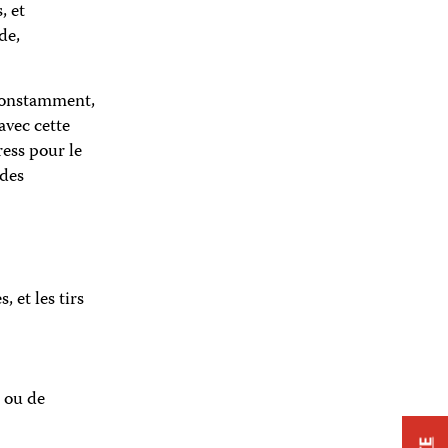
, et
de,
 constamment,
avec cette
ress pour le
 des
 et les tirs
, ou de