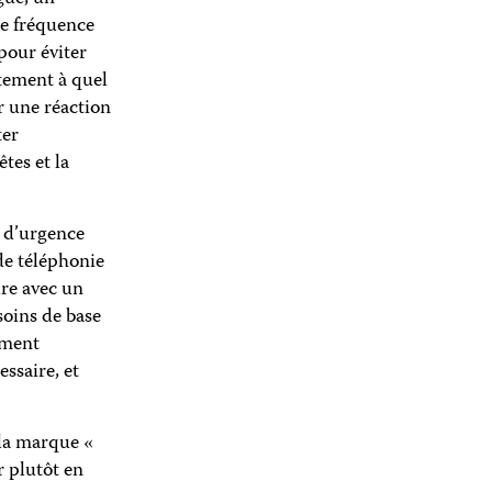
le fréquence
pour éviter
ctement à quel
r une réaction
ter
tes et la
t d’urgence
 de téléphonie
ure avec un
soins de base
ement
ssaire, et
 la marque «
r plutôt en