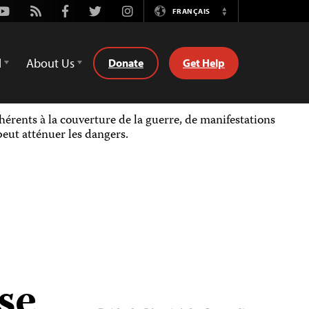
Youtube
Rss
Facebook
Twitter
Instagram
FRANÇAIS
Switch
Language
d
About Us
Donate
Get Help
nhérents à la couverture de la guerre, de manifestations
peut atténuer les dangers.
se