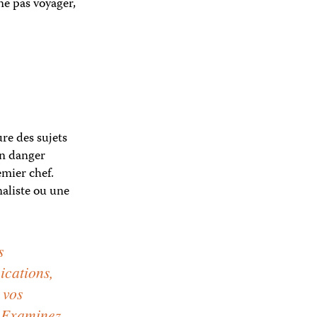
ne pas voyager,
re des sujets
 en danger
emier chef.
naliste ou une
s
cations,
 vos
. Examinez