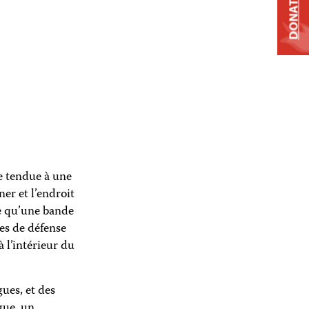
DONATE
ue tendue à une
ner et l’endroit
le qu’une bande
les de défense
 l’intérieur du
ues, et des
gue, un