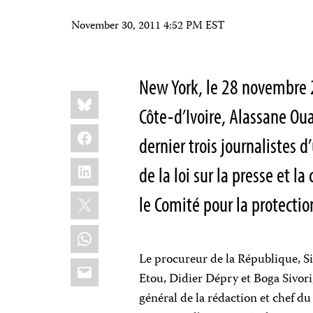
November 30, 2011 4:52 PM EST
New York, le 28 novembre 
Share
Bluesky
this:
Côte-d’Ivoire, Alassane Oua
Facebook
dernier trois journalistes d
LinkedIn
de la loi sur la presse et l
X
le Comité pour la protectio
WhatsApp
Le procureur de la République, Si
Email
Etou, Didier Dépry et Boga Sivori
général de la rédaction et chef d