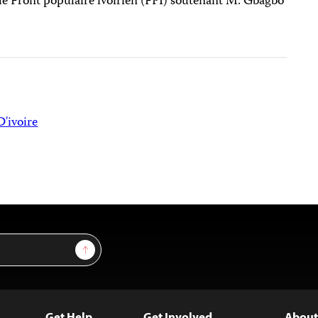
 le Front populaire ivoirien (FPI) soutenant M. Gbagbo
D'ivoire
Sign Up
Get Help
Get Involved
About