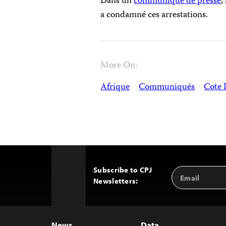
Dans un
communiqué de presse
,
a condamné ces arrestations.
More On:
Afrique
Communiqués
Cote 
Subscribe to CPJ
Email
Back
Newsletters:
Address
to
Top
News
Data