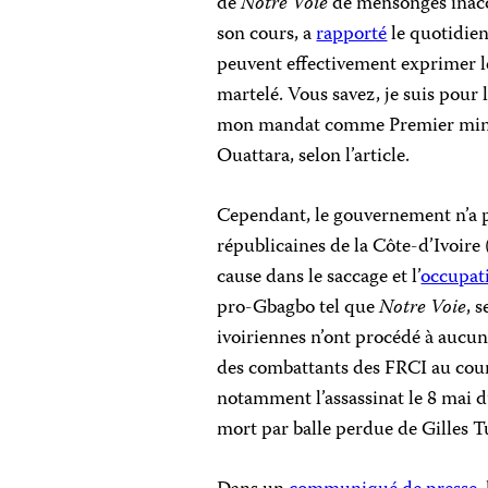
de
Notre Voie
de mensonges inaccep
son cours, a
rapporté
le quotidie
peuvent effectivement exprimer leur
martelé. Vous savez, je suis pour 
mon mandat comme Premier ministr
Ouattara, selon l’article.
Cependant, le gouvernement n’a 
républicaines de la Côte-d’Ivoire
cause dans le saccage et l’
occupat
pro-Gbagbo tel que
Notre Voie
, 
ivoiriennes n’ont procédé à aucun
des combattants des FRCI au cours
notamment l’assassinat le 8 mai d
mort par balle perdue de Gilles 