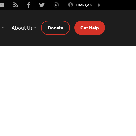
Youtube
Rss
Facebook
Twitter
Instagram
FRANÇAIS
Switch
Language
d
About Us
Donate
Get Help