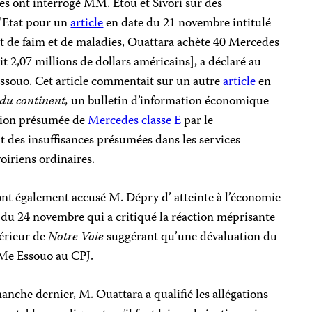
nes ont interrogé MM. Etou et Sivori sur des
l’Etat pour un
article
en date du 21 novembre intitulé
t de faim et de maladies, Ouattara achète 40 Mercedes
it 2,07 millions de dollars américains], a déclaré au
 Essouo. Cet article commentait sur un autre
article
en
 du continent,
un bulletin d’information économique
sition présumée de
Mercedes classe E
par le
 des insuffisances présumées dans les services
oiriens ordinaires.
 ont également accusé M. Dépry d’ atteinte à l’économie
 du 24 novembre qui a critiqué la réaction méprisante
érieur de
Notre Voie
suggérant qu’une dévaluation du
 Me Essouo au CPJ.
nche dernier, M. Ouattara a qualifié les allégations