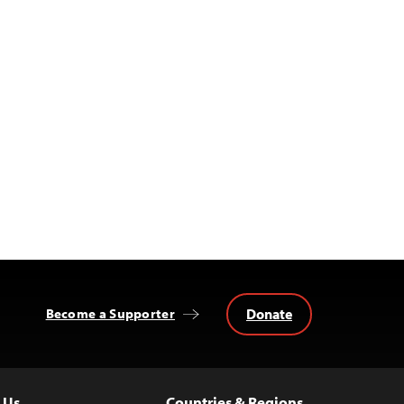
Donate
Become a Supporter
 Us
Countries & Regions