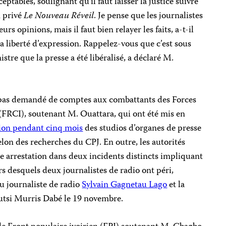
tables, soulignant qu’il faut laisser la justice suivre
n privé
Le Nouveau Réveil
. Je pense que les journalistes
s opinions, mais il faut bien relayer les faits, a-t-il
la liberté d’expression. Rappelez-vous que c’est sous
e que la presse a été libéralisé, a déclaré M.
pas demandé de comptes aux combattants des Forces
 (FRCI), soutenant M. Ouattara, qui ont été mis en
ion pendant cinq mois
des studios d’organes de presse
selon des recherches du CPJ. En outre, les autorités
e arrestation dans deux incidents distincts impliquant
 desquels deux journalistes de radio ont péri,
u journaliste de radio
Sylvain Gagnetau Lago
et la
Tutsi Murris Dabé le 19 novembre.