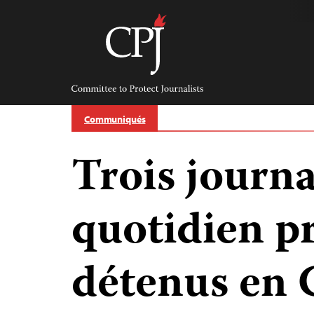
Skip
to
content
Committee
to
Protect
Journalists
Communiqués
Trois journa
quotidien 
détenus en C