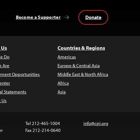
Donate
Become a Supporter
 Us
Countries & Regions
e Do
Americas
 Are
Europe & Central Asia
ment Opportunities
Middle East & North Africa
enter
Africa
al Statements
Asia
t Us
Tel 212-465-1004
info@cpj.org
er
Fax 212-214-0640