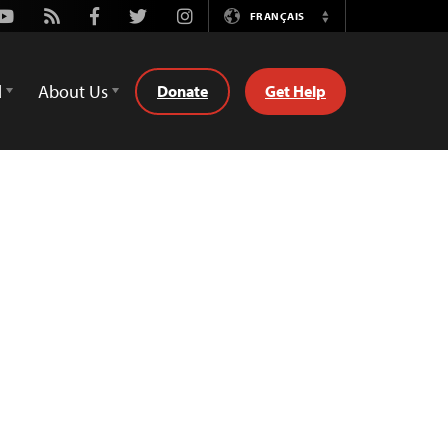
Youtube
Rss
Facebook
Twitter
Instagram
FRANÇAIS
Switch
Language
d
About Us
Donate
Get Help