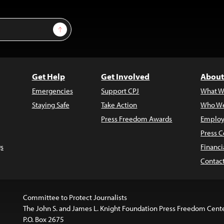
Sign Up
Get Help
Get Involved
About
Emergencies
Support CPJ
What W
Staying Safe
Take Action
Who We
Press Freedom Awards
Employ
Press C
s
Financi
Contac
Committee to Protect Journalists
The John S. and James L. Knight Foundation Press Freedom Cent
P.O. Box 2675