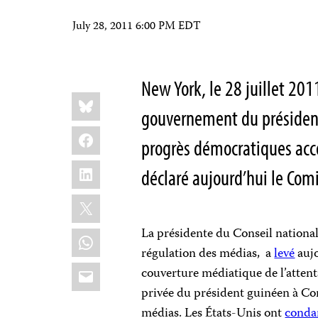
July 28, 2011 6:00 PM EDT
New York, le 28 juillet 201
Share
Bluesky
this:
gouvernement du présiden
Facebook
progrès démocratiques acco
LinkedIn
déclaré aujourd’hui le Comi
X
La présidente du Conseil nation
WhatsApp
régulation des médias, a
levé
aujo
Email
couverture médiatique de l’attenta
privée du président guinéen à Cona
médias. Les États-Unis ont
cond