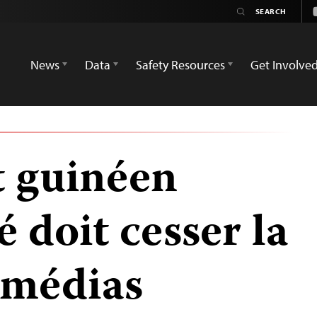
News
Data
Safety Resources
Get Involve
t guinéen
 doit cesser la
 médias