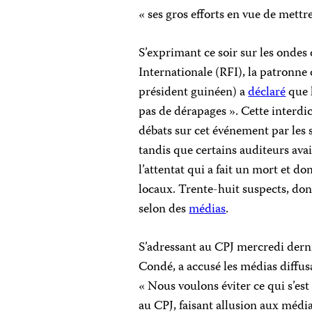
« ses gros efforts en vue de mettr
S’exprimant ce soir sur les ondes 
Internationale (RFI), la patronn
président guinéen) a
déclaré
que l
pas de dérapages ». Cette interdi
débats sur cet événement par les s
tandis que certains auditeurs ava
l’attentat qui a fait un mort et do
locaux. Trente-huit suspects, dont
selon des
médias
.
S’adressant au CPJ mercredi dern
Condé, a accusé les médias diffusa
« Nous voulons éviter ce qui s’es
au CPJ, faisant allusion aux médias