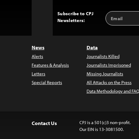
Subscribe to CPJ
Email
Back
Newsletters:
Address
to
Top
News
Data
Alerts
Journalists Killed
Features & Analysis
Journalists Imprisoned
Letters
Missing Journalists
Special Reports
All Attacks on the Press
Data Methodology and FAQ
CPJ is a 501(c)3 non-profit.
Contact Us
Our EIN is 13-3081500.