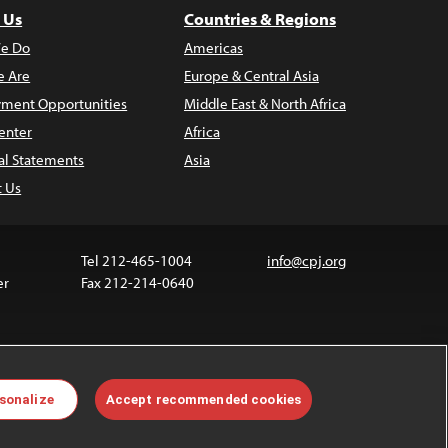
 Us
Countries & Regions
e Do
Americas
 Are
Europe & Central Asia
ment Opportunities
Middle East & North Africa
enter
Africa
al Statements
Asia
t Us
Tel 212-465-1004
info@cpj.org
er
Fax 212-214-0640
ia are not covered by the Creative Commons license.
sonalize
Accept recommended cookies
 about permissions, see our
FAQs
.