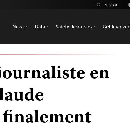
News
Data
Safety Resources
Get Involve
journaliste en
Claude
finalement