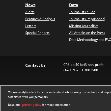
News
Data
Alerts
Journalists Killed
Features & Analysis
Journalists Imprisoned
Letters
Missing Journalists
Special Reports
All Attacks on the Press
Data Methodology and FAQ
CPJ is a 501(c)3 non-profit.
Contact Us
Our EIN is 13-3081500.
We use analytics data to better understand who is using our website and imp
associated with you personally.
Except where noted, text on this website 
Attribution-NonCommercial-NoDerivatives
Read our
privacy policy
for more information.