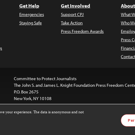
Get Help
Get Involved
About
Emergencies
Support CPJ
What W
Staying Safe
Take Action
Who We
Press Freedom Awards
Employ
Press C
s
Financi
Contac
Committee to Protect Journalists
The John S. and James L. Knight Foundation Press Freedom Cent
P.O. Box 2675
New York, NY 10108
rove your experience. The data is anonymous and not
is licensed under a
Creative Commons
Images and other med
Per
 4.0 International License
.
For more information