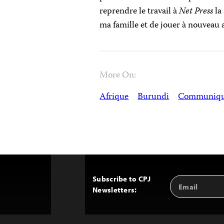
reprendre le travail à
Net Press
la
ma famille et de jouer à nouveau a
More On:
Afrique
Burundi
Communiqu
Subscribe to CPJ
Email
Back
Newsletters:
Address
to
Top