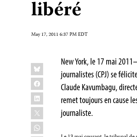
libéré
May 17, 2011 6:37 PM EDT
New York, le 17 mai 2011–
Share
Bluesky
this:
journalistes (CPJ) se félici
Facebook
Claude Kavumbagu, directe
LinkedIn
remet toujours en cause les
X
journaliste.
WhatsApp