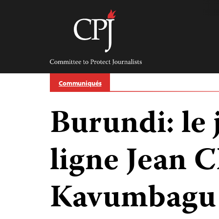
Skip
to
content
Committee
to
Protect
Journalists
Communiqués
Burundi: le 
ligne Jean 
Kavumbagu 