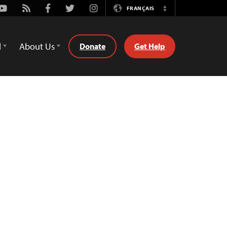
Youtube
Rss
Facebook
Twitter
Instagram
FRANÇAIS
Switch
Language
d
About Us
Donate
Get Help