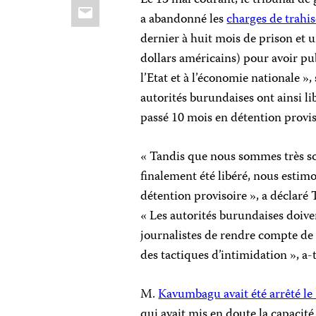
Le 13 mai courant, le tribunal de
Email
a abandonné les
charges de trahi
dernier à huit mois de prison et 
dollars américains) pour avoir pub
l’Etat et à l’économie nationale »,
autorités burundaises ont ainsi l
passé 10 mois en détention provi
« Tandis que nous sommes très s
finalement été libéré, nous estimo
détention provisoire », a déclaré
« Les autorités burundaises doive
journalistes de rendre compte de l
des tactiques d’intimidation », a-t
M.
Kavumbagu avait été arrêté le 
qui avait mis en doute la capacité