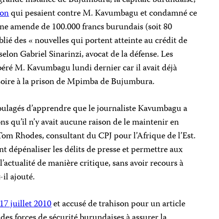
 grande instance de Bujumbura, la capitale burundaise,
son
qui pesaient contre M. Kavumbagu et condamné ce
une amende de 100.000 francs burundais (soit 80
lié des « nouvelles qui portent atteinte au crédit de
 selon Gabriel Sinarinzi, avocat de la défense. Les
ibéré M. Kavumbagu lundi dernier car il avait déjà
soire à la prison de Mpimba de Bujumbura.
oulagés d’apprendre que le journaliste Kavumbagu a
ns qu’il n’y avait aucune raison de le maintenir en
 Tom Rhodes, consultant du CPJ pour l’Afrique de l’Est.
nt dépénaliser les délits de presse et permettre aux
’actualité de manière critique, sans avoir recours à
-il ajouté.
17 juillet 2010
et accusé de trahison pour un article
 des forces de sécurité burundaises à assurer la