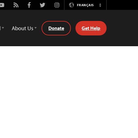
Youtube
Rss
Facebook
Twitter
Instagram
FRANÇAIS
Switch
Language
d
About Us
Donate
Get Help