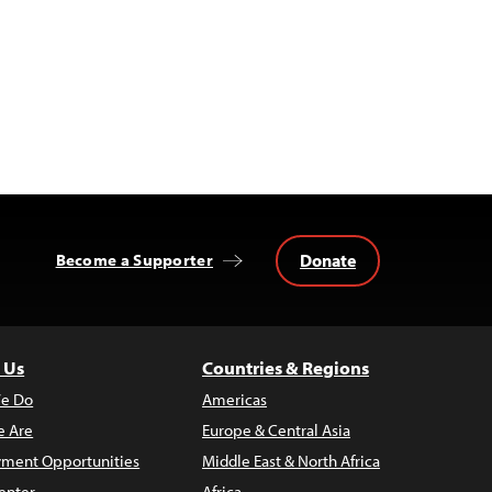
Donate
Become a Supporter
 Us
Countries & Regions
e Do
Americas
 Are
Europe & Central Asia
ment Opportunities
Middle East & North Africa
enter
Africa