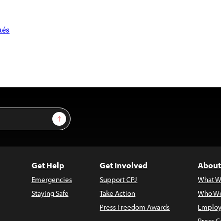
és
Sign Up
Get Help
Get Involved
About
Emergencies
Support CPJ
What W
Staying Safe
Take Action
Who We
Press Freedom Awards
Employ
Press C