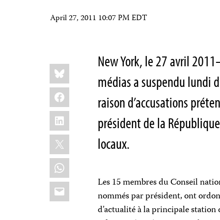
April 27, 2011 10:07 PM EDT
New York, le 27 avril 2011
Share
Bluesky
this:
médias a suspendu lundi d
Facebook
raison d’accusations préte
LinkedIn
président de la République
X
locaux.
WhatsApp
Les 15 membres du Conseil natio
Email
nommés par président, ont ordonn
d’actualité à la principale stati