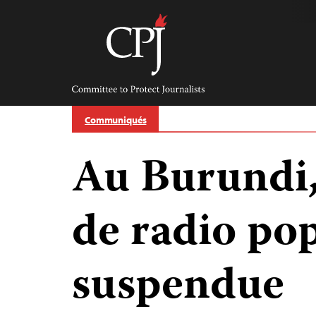
Skip
to
content
Committee
to
Protect
Journalists
Communiqués
Au Burundi,
de radio po
suspendue