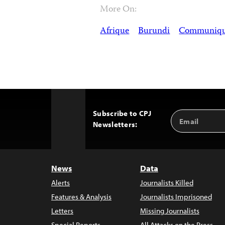
More On:
Afrique
Burundi
Communiqu
Subscribe to CPJ
Email
Back
Newsletters:
Address
to
Top
News
Data
Alerts
Journalists Killed
Features & Analysis
Journalists Imprisoned
Letters
Missing Journalists
Special Reports
All Attacks on the Press