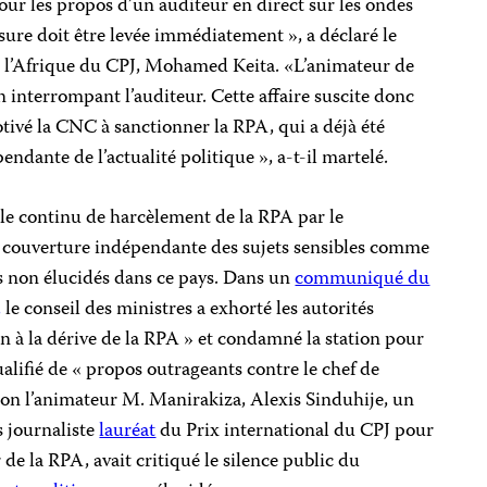
ur les propos d’un auditeur en direct sur les ondes
esure doit être levée immédiatement », a déclaré le
 l’Afrique du CPJ, Mohamed Keita. «L’animateur de
n interrompant l’auditeur. Cette affaire suscite donc
otivé la CNC à sanctionner la RPA, qui a déjà été
ndante de l’actualité politique », a-t-il martelé.
ycle continu de harcèlement de la RPA par le
couverture indépendante des sujets sensibles comme
us non élucidés dans ce pays. Dans un
communiqué du
,
le conseil des ministres a exhorté les autorités
n à la dérive de la RPA » et condamné la station pour
qualifié de « propos outrageants contre le chef de
Selon l’animateur M. Manirakiza, Alexis Sinduhije, un
s journaliste
lauréat
du Prix international du CPJ pour
r de la RPA, avait critiqué le silence public du