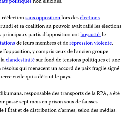
nats politiques
non élucidés.
a réélection
sans opposition
lors des
élections
ndi et sa coalition au pouvoir avait raflé les élections
les principaux partis d’opposition ont
boycotté
le
tations
de leurs membres et de
répression violente
,
 l’opposition, y compris ceux de l’ancien groupe
 la
clandestinité
sur fond de tensions politiques et une
n résolus qui menacent un accord de paix fragile signé
rre civile qui a détruit le pays.
dikumana, responsable des transports de la RPA, a été
oir passé sept mois en prison sous de fausses
de l’État et de distribution d’armes, selon des médias.