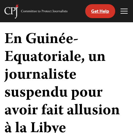
Get Help
Committee
Tog
to
Me
Skip
Protect
to
En Guinée-
Journalists
content
Equatoriale, un
tch
nguage
journaliste
suspendu pour
avoir fait allusion
à la Libye