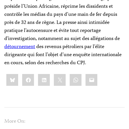
préside l’Union Africaine, réprime les dissidents et
contrôle les médias du pays d’une main de fer depuis
près de 32 ans de règne. La presse ainsi intimidée
pratique l’autocensure et évite tout reportage
d’investigation, notamment au sujet des allégations de
détournement
des revenus pétroliers par l’élite
dirigeante qui font l’objet d’une enquête internationale
en cours, selon des recherches du CPJ.
Share
Bluesky
Facebook
LinkedIn
X
WhatsApp
Email
this:
More On: