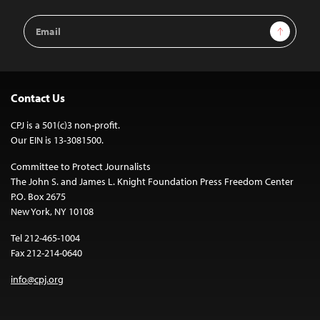
Email
Sign Up
Address
Contact Us
CPJ is a 501(c)3 non-profit.
Our EIN is 13-3081500.
Committee to Protect Journalists
The John S. and James L. Knight Foundation Press Freedom Center
P.O. Box 2675
New York, NY 10108
Tel 212-465-1004
Fax 212-214-0640
info@cpj.org