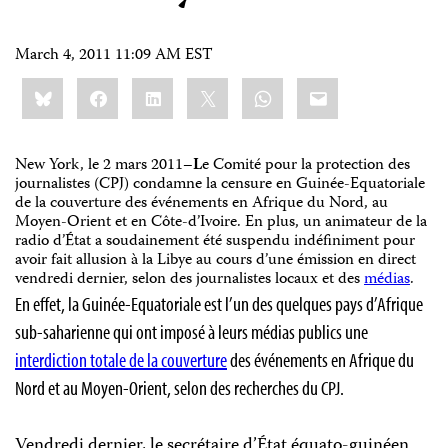
March 4, 2011 11:09 AM EST
Share
Bluesky
Facebook
LinkedIn
X
WhatsApp
Email
this:
New York, le 2 mars 2011
–L
e Comité pour la protection des
journalistes (CPJ) condamne la censure en Guinée-Equatoriale
de la couverture des événements en Afrique du Nord, au
Moyen-Orient et en Côte-d’Ivoire. En plus, un animateur de la
radio d’État a soudainement été suspendu indéfiniment pour
avoir fait allusion à la Libye au cours d’une émission en direct
vendredi dernier, selon des journalistes locaux et des
médias
.
En effet, la Guinée-Equatoriale est l’un des quelques pays d’Afrique
sub-saharienne qui ont imposé à leurs médias publics une
interdiction totale de la couverture
des événements
en Afrique du
Nord et au Moyen-Orient, selon des recherches du CPJ.
Vendredi dernier, le secrétaire d’État équato-guinéen