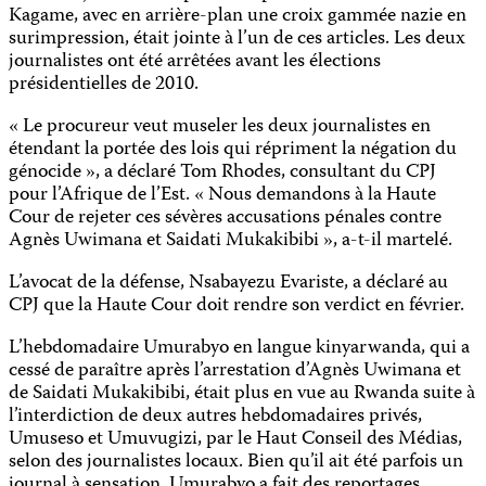
Kagame, avec en arrière-plan une croix gammée nazie en
surimpression, était jointe à l’un de ces articles. Les deux
journalistes ont été arrêtées avant les élections
présidentielles de 2010.
« Le procureur veut museler les deux journalistes en
étendant la portée des lois qui répriment la négation du
génocide », a déclaré Tom Rhodes, consultant du CPJ
pour l’Afrique de l’Est. « Nous demandons à la Haute
Cour de rejeter ces sévères accusations pénales contre
Agnès Uwimana et Saidati Mukakibibi », a-t-il martelé.
L’avocat de la défense, Nsabayezu Evariste, a déclaré au
CPJ que la Haute Cour doit rendre son verdict en février.
L’hebdomadaire Umurabyo en langue kinyarwanda, qui a
cessé de paraître après l’arrestation d’Agnès Uwimana et
de Saidati Mukakibibi, était plus en vue au Rwanda suite à
l’interdiction de deux autres hebdomadaires privés,
Umuseso et Umuvugizi, par le Haut Conseil des Médias,
selon des journalistes locaux. Bien qu’il ait été parfois un
journal à sensation, Umurabyo a fait des reportages