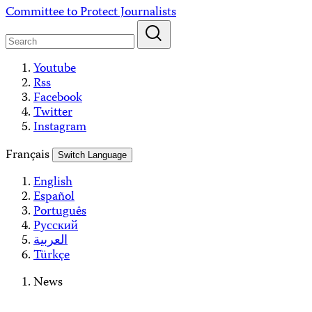
Skip
Committee to Protect Journalists
to
content
Youtube
Rss
Facebook
Twitter
Instagram
Français
Switch Language
English
Español
Português
Русский
العربية
Türkçe
News