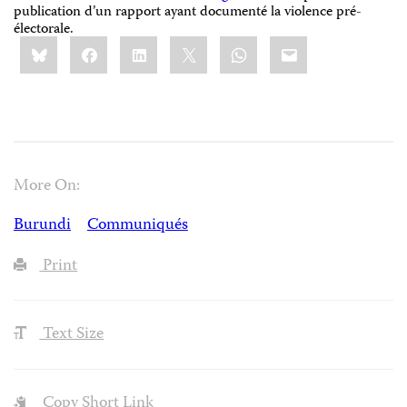
publication d’un rapport ayant documenté la violence pré-
électorale.
Share
Bluesky
Facebook
LinkedIn
X
WhatsApp
Email
this:
More On:
Burundi
Communiqués
Print
Text Size
Copy Short Link