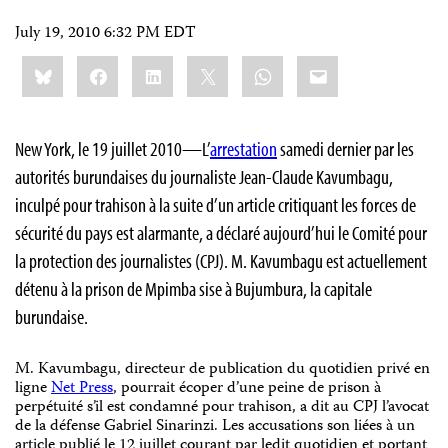
July 19, 2010 6:32 PM EDT
Share
Bluesky
Facebook
LinkedIn
X
WhatsApp
Email
this:
New York, le 19 juillet 2010—L’
arrestation
samedi dernier par les
autorités burundaises du journaliste Jean-Claude Kavumbagu,
inculpé pour trahison à la suite d’un article critiquant les forces de
sécurité du pays est alarmante, a déclaré aujourd’hui le Comité pour
la protection des journalistes (CPJ). M. Kavumbagu est actuellement
détenu à la prison de Mpimba sise à Bujumbura, la capitale
burundaise.
M. Kavumbagu, directeur de publication du quotidien privé en
ligne
Net Press
, pourrait écoper d’une peine de prison à
perpétuité s’il est condamné pour trahison, a dit au CPJ l’avocat
de la défense Gabriel Sinarinzi. Les accusations son liées à un
article publié le 12 juillet courant par ledit quotidien et portant