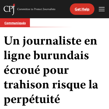
Get Help
Committee
Tog
to
Me
Skip
Protect
Communiqués
to
Journalists
content
Un journaliste en
tch
nguage
ligne burundais
écroué pour
trahison risque la
perpétuité