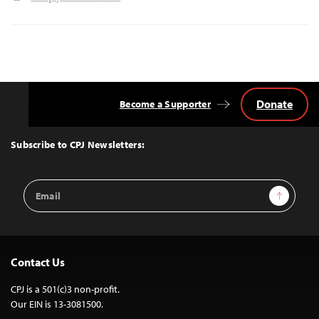
Donate
Become a Supporter
Back
to
Top
Subscribe to CPJ Newsletters:
Email
Sign Up
Address
Contact Us
CPJ is a 501(c)3 non-profit.
Our EIN is 13-3081500.