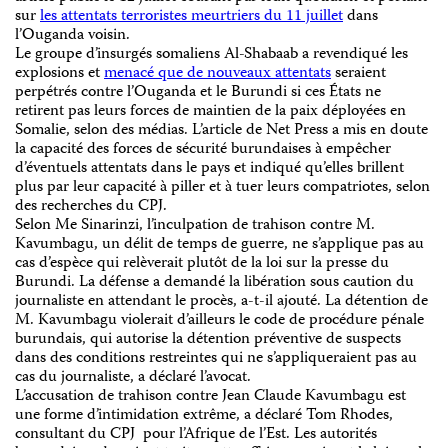
sur
les attentats terroristes meurtriers du 11 juillet
dans
l’Ouganda voisin.
Le groupe d’insurgés somaliens Al-Shabaab a revendiqué les
explosions et
menacé que de nouveaux attentats
seraient
perpétrés contre l’Ouganda et le Burundi si ces États ne
retirent pas leurs forces de maintien de la paix déployées en
Somalie, selon des médias. L’article de Net Press a mis en doute
la capacité des forces de sécurité burundaises à empêcher
d’éventuels attentats dans le pays et indiqué qu’elles brillent
plus par leur capacité à piller et à tuer leurs compatriotes, selon
des recherches du CPJ.
Selon Me Sinarinzi, l’inculpation de trahison contre M.
Kavumbagu, un délit de temps de guerre, ne s’applique pas au
cas d’espèce qui relèverait plutôt de la loi sur la presse du
Burundi. La défense a demandé la libération sous caution du
journaliste en attendant le procès, a-t-il ajouté. La détention de
M. Kavumbagu violerait d’ailleurs le code de procédure pénale
burundais, qui autorise la détention préventive de suspects
dans des conditions restreintes qui ne s’appliqueraient pas au
cas du journaliste, a déclaré l’avocat.
L’accusation de trahison contre Jean Claude Kavumbagu est
une forme d’intimidation extrême, a déclaré Tom Rhodes,
consultant du CPJ pour l’Afrique de l’Est. Les autorités