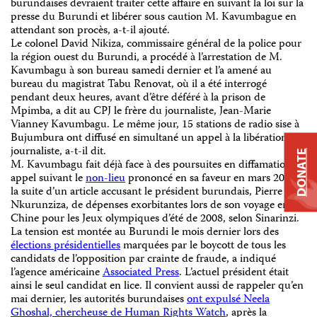
burundaises devraient traiter cette affaire en suivant la loi sur la
presse du Burundi et libérer sous caution M. Kavumbague en
attendant son procès, a-t-il ajouté.
Le colonel David Nikiza, commissaire général de la police pour
la région ouest du Burundi, a procédé à l’arrestation de M.
Kavumbagu à son bureau samedi dernier et l’a amené au
bureau du magistrat Tabu Renovat, où il a été interrogé
pendant deux heures, avant d’être déféré à la prison de
Mpimba, a dit au CPJ le frère du journaliste, Jean-Marie
Vianney Kavumbagu. Le même jour, 15 stations de radio sise à
Bujumbura ont diffusé en simultané un appel à la libération du
journaliste, a-t-il dit.
DONATE
M. Kavumbagu fait déjà face à des poursuites en diffamation en
appel suivant le
non-lieu
prononcé en sa faveur en mars 2009 à
la suite d’un article accusant le président burundais, Pierre
Nkurunziza, de dépenses exorbitantes lors de son voyage en
Chine pour les Jeux olympiques d’été de 2008, selon Sinarinzi.
La tension est montée au Burundi le mois dernier lors des
élections présidentielles
marquées par le boycott de tous les
candidats de l’opposition par crainte de fraude, a indiqué
l’agence américaine
Associated Press
. L’actuel président était
ainsi le seul candidat en lice. Il convient aussi de rappeler qu’en
mai dernier, les autorités burundaises
ont expulsé Neela
Ghoshal, chercheuse de Human Rights Watch
, après la