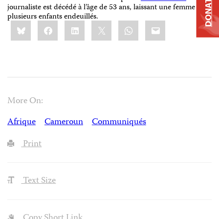
DONATE
journaliste est décédé à l’âge de 53 ans, laissant une femme et
plusieurs enfants endeuillés.
Share
Bluesky
Facebook
LinkedIn
X
WhatsApp
Email
this:
More On:
Afrique
Cameroun
Communiqués
Print
Text Size
Copy Short Link