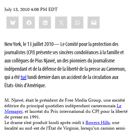
July 13, 2010 4:08 PM EDT
Share
Bluesky
Facebook
LinkedIn
X
WhatsApp
Email
this:
New York, le 13 juillet 2010— Le Comité pour la protection des
journalistes (CPJ) présente ses sincères condoléances à la famille et
aux collègues de Pius Njawé, un des pionniers du journalisme
indépendant et de la défense de la liberté de la presse au Cameroun,
qui a été
tué
lundi dernier dans un accident de la circulation aux
États-Unis d’Amérique.
M. Njawé, était le président de Free Media Group, une société
éditrice du principal quotidien indépendant camerounais
Le
Messager
, et lauréat du Prix international du CPJ pour la liberté
de presse en 1991.
Le drame s’est produit lundi après-midi à
Bowers Hills
, une
localité au sud-est de l’État de Virginie, lorsqu’un camion semi-