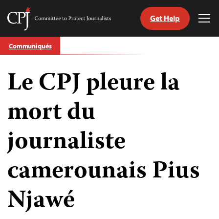
Get Help
Committee
Tog
to
Me
Skip
Protect
Communiqués
to
Journalists
content
Le CPJ pleure la
tch
nguage
mort du
journaliste
camerounais Pius
Njawé