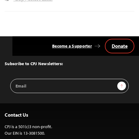
Donate
Become a Supporter
Back
to
Top
Subscribe to CPJ Newsletters:
Email
Sign Up
Address
Contact Us
CPJ is a 501(c)3 non-profit.
Our EIN is 13-3081500.