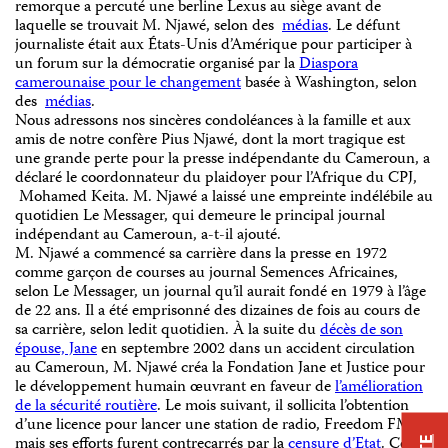
remorque a percuté une berline Lexus au siège avant de
laquelle se trouvait M. Njawé, selon des
médias
. Le défunt
journaliste était aux États-Unis d’Amérique pour participer à
un forum sur la démocratie organisé par la
Diaspora
camerounaise pour le changement
basée à Washington, selon
des
médias
.
Nous adressons nos sincères condoléances à la famille et aux
amis de notre confère Pius Njawé, dont la mort tragique est
une grande perte pour la presse indépendante du Cameroun, a
déclaré le coordonnateur du plaidoyer pour l’Afrique du CPJ,
Mohamed Keita. M. Njawé a laissé une empreinte indélébile au
quotidien Le Messager, qui demeure le principal journal
indépendant au Cameroun, a-t-il ajouté.
M. Njawé a commencé sa carrière dans la presse en 1972
comme garçon de courses au journal Semences Africaines,
selon Le Messager, un journal qu’il aurait fondé en 1979 à l’âge
de 22 ans. Il a été emprisonné des dizaines de fois au cours de
sa carrière, selon ledit quotidien. À la suite du
décès de son
épouse, Jane
en septembre 2002 dans un accident circulation
au Cameroun, M. Njawé créa la Fondation Jane et Justice pour
le développement humain œuvrant en faveur de
l’amélioration
de la sécurité routière
. Le mois suivant, il sollicita l’obtention
d’une licence pour lancer une station de radio, Freedom FM,
mais ses efforts furent contrecarrés par la
censure d’Etat
. Ce