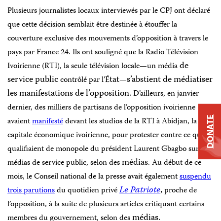
Plusieurs journalistes locaux interviewés par le CPJ ont déclaré
que cette décision semblait être destinée à étouffer la
couverture exclusive des mouvements d’opposition à travers le
pays par France 24. Ils ont souligné que la
Radio Télévision
de
Ivoirienne (RTI), la seule télévision locale—un m
é
dia
service public
tat
s’abstient de médiatiser
contrôlé par l’É
—
les manifestations de l’opposition.
D’ailleurs, en janvier
dernier, des milliers de partisans de l’opposition ivoirienne
DONATE
avaient
manifesté
devant les studios de la RTI à Abidjan, la
capitale économique ivoirienne, pour protester contre ce qu’ils
qualifiaient de monopole du président Laurent Gbagbo sur les
médias
médias de service public, selon des
. Au début de ce
mois, le Conseil national de la presse avait
é
galement
suspendu
Le Patriote
,
trois parutions
du quotidien privé
proche de
l’opposition,
à la suite de plusieurs articles critiquant certains
médias.
membres du gouvernement, selon des