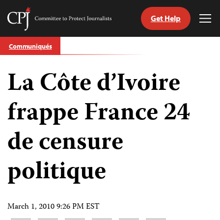
Get Help
Committee
Tog
to
Me
Skip
Protect
Communiqués
to
Journalists
content
La Côte d’Ivoire
tch
nguage
frappe France 24
de censure
politique
March 1, 2010 9:26 PM EST
Share