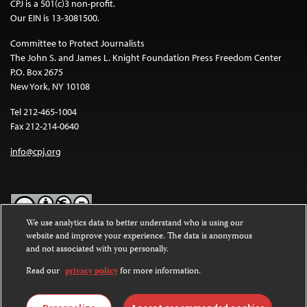
CPJ is a 501(c)3 non-profit.
Our EIN is 13-3081500.
Committee to Protect Journalists
The John S. and James L. Knight Foundation Press Freedom Center
P.O. Box 2675
New York, NY 10108
Tel 212-465-1004
Fax 212-214-0640
info@cpj.org
We use analytics data to better understand who is using our
website and improve your experience. The data is anonymous
Except where noted, text on this website is licensed under a
Creative
and not associated with you personally.
Commons Attribution-NonCommercial-NoDerivatives 4.0
International License
.
Read our
privacy policy
for more information.
Images and other media are not covered by the Creative Commons