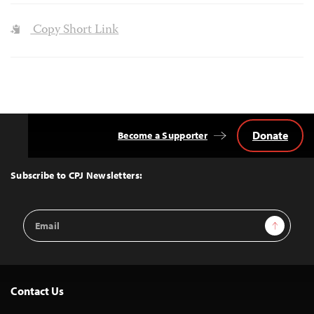
Copy Short Link
Donate
Become a Supporter
Back
to
Top
Subscribe to CPJ Newsletters:
Email
Sign Up
Address
Contact Us