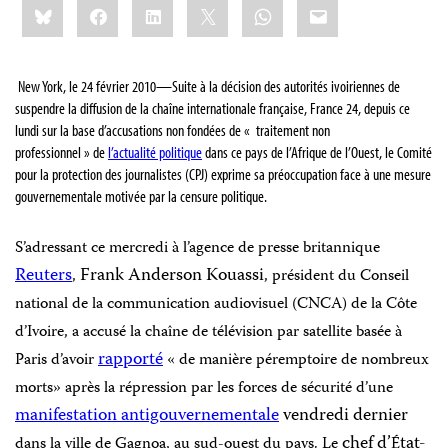
Bluesky
Facebook
LinkedIn
X
WhatsApp
Email
this:
New York, le 24 février 2010
—Suite
à
la décision des
autorités ivoiriennes de
suspendre la diffusion de la chaîne internationale française, France 24, depuis ce
lundi sur la base d’accusations non fondées de « traitement non
professionnel
»
de
l’actualité politique
dans ce pays de
l’Afrique de l’Ouest
, l
e Comité
pour la protection des journalistes (CPJ) exprime sa préoccupation face
à
une mesure
gouvernementale motivée par la censure politique.
S’adressant ce mercredi à l’agence de presse britannique
Reuters
Frank Anderson Kouassi
,
, président du Conseil
national de la communication audiovisuel (CNCA) de la Côte
d’Ivoire, a accusé la chaîne de télévision par satellite basée à
rapporté
Paris d’avoir
« de manière péremptoire de nombreux
morts» après la répression par les forces de sécurité d’une
manifestation antigouvernementale
vendredi dernier
chef d’
tat-
dans la ville de Gagnoa, au sud-ouest du pays. Le
É