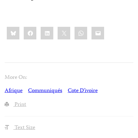
Share
Bluesky
Facebook
LinkedIn
X
WhatsApp
Email
this:
More On:
Afrique
Communiqués
Cote D'ivoire
Print
Text Size