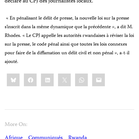
déclaré au CPJ des journalistes locaux.
« En pénalisant le délit de presse, la nouvelle loi sur la presse
s’inscrit dans la même dynamique que la précédente », a dit M.
Rhodes. « Le CPJ appelle les autorités rwandaises à réviser la loi
sur la presse, le code pénal ainsi que toutes les lois connexes
pour faire de la diffamation un délit civil et non pénal », a-t-il
ajouté.
Share
Bluesky
Facebook
LinkedIn
X
WhatsApp
Email
this:
More On:
Afrique
Communiqués
Rwanda