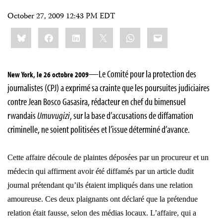
October 27, 2009 12:43 PM EDT
Share
Bluesky
Facebook
LinkedIn
X
WhatsApp
Email
this:
—Le Comité pour la protection des
New York, le 26 octobre 2009
journalistes (CPJ) a exprimé sa crainte que les poursuites judiciaires
contre
Jean Bosco Gasasira
, rédacteur en chef du bimensuel
rwandais
Umuvugizi
, sur la base d’accusations de diffamation
criminelle, ne soient politisées et l’issue déterminé d’avance.
Cette affaire découle de plaintes déposées par un procureur et un
médecin qui affirment avoir été diffamés par un article dudit
journal prétendant qu’ils étaient impliqués dans une relation
amoureuse. Ces deux plaignants ont déclaré que la prétendue
relation était fausse, selon des médias locaux. L’affaire, qui a