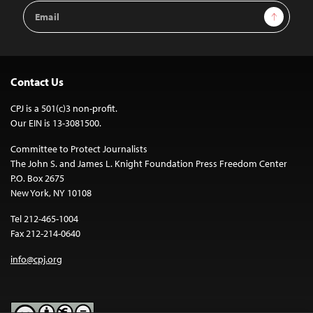
Email
Sign Up
Address
Contact Us
CPJ is a 501(c)3 non-profit.
Our EIN is 13-3081500.
Committee to Protect Journalists
The John S. and James L. Knight Foundation Press Freedom Center
P.O. Box 2675
New York, NY 10108
Tel 212-465-1004
Fax 212-214-0640
info@cpj.org