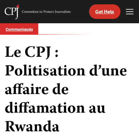
Get Help
Committee
Tog
to
Me
Skip
Protect
Communiqués
to
Journalists
content
Le CPJ :
tch
nguage
Politisation d’une
affaire de
diffamation au
Rwanda