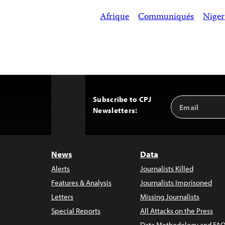
Afrique
Communiqués
Niger
Subscribe to CPJ
Email
Back
Newsletters:
Address
to
Top
News
Data
Alerts
Journalists Killed
Features & Analysis
Journalists Imprisoned
Letters
Missing Journalists
Special Reports
All Attacks on the Press
Data Methodology and FAQ