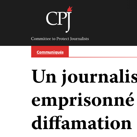
Skip
to
content
Committee
to
Protect
Journalists
Communiqués
Un journalis
emprisonné
diffamation