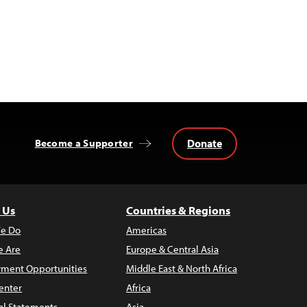
Donate
Become a Supporter
 Us
Countries & Regions
e Do
Americas
 Are
Europe & Central Asia
ment Opportunities
Middle East & North Africa
enter
Africa
al Statements
Asia