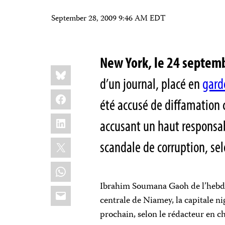
September 28, 2009 9:46 AM EDT
New York, le 24 septem
Share
Bluesky
this:
d’un
journal, placé en
gard
Facebook
été accusé de diffamation 
LinkedIn
accusant un haut responsa
X
scandale de corruption, sel
WhatsApp
Ibrahim Soumana Gaoh de l’heb
Email
centrale de Niamey, la capitale 
prochain, selon le rédacteur en 