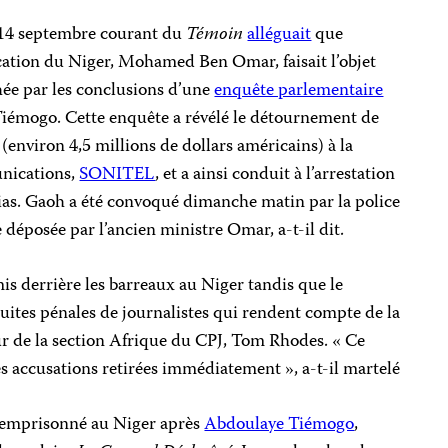
u 14 septembre courant du
Témoin
alléguait
que
ation du Niger, Mohamed Ben Omar, faisait l’objet
hée par les conclusions d’une
enquête parlementaire
 Tiémogo. Cette enquête a révélé le détournement de
(environ 4,5 millions de dollars américains) à la
unications,
SONITEL
, et a ainsi conduit à l’arrestation
dias. Gaoh a été convoqué dimanche matin par la police
e déposée par l’ancien ministre Omar, a-t-il dit.
is derrière les barreaux au Niger tandis que le
ites pénales de journalistes qui rendent compte de la
eur de la section Afrique du CPJ, Tom Rhodes. « Ce
 les accusations retirées immédiatement », a-t-il martelé
e emprisonné au Niger après
Abdoulaye Tiémogo
,