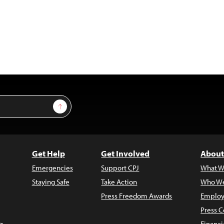
Sign Up
Get Help
Get Involved
About
Emergencies
Support CPJ
What W
Staying Safe
Take Action
Who We
Press Freedom Awards
Employ
Press C
s
Financi