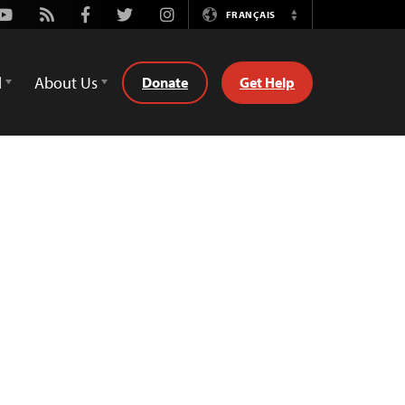
Youtube
Rss
Facebook
Twitter
Instagram
FRANÇAIS
Switch
Language
d
About Us
Donate
Get Help