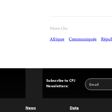
More On:
Afrique
Communiqués
Répub
Subscribe to CPJ
Email
Back
Newsletters:
Address
to
Top
News
Data