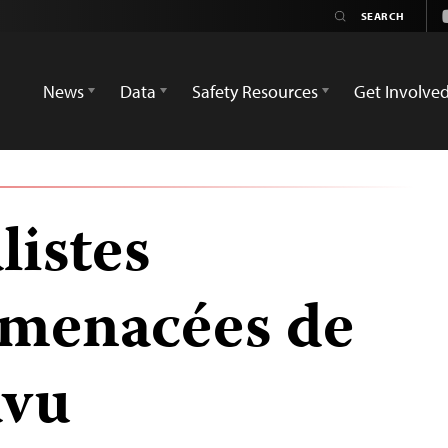
News
Data
Safety Resources
Get Involve
listes
 menacées de
avu