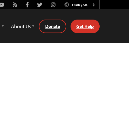
Youtube
Rss
Facebook
Twitter
Instagram
FRANÇAIS
Switch
Language
d
About Us
Donate
Get Help