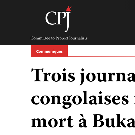
Skip
to
content
Committee
to
Protect
Journalists
Communiqués
Trois journa
congolaises
mort à Buk