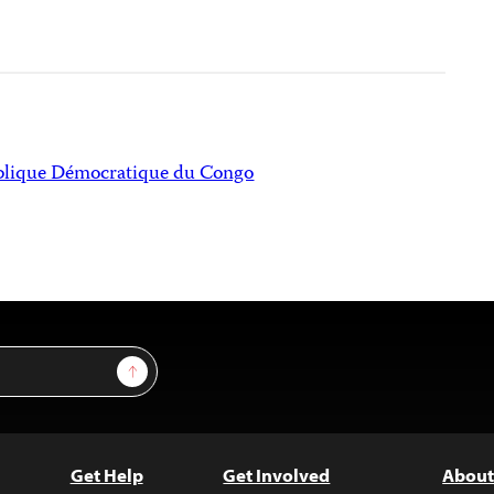
lique Démocratique du Congo
Sign Up
Get Help
Get Involved
About