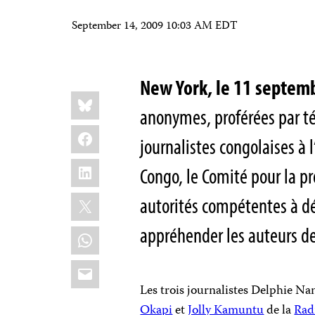
September 14, 2009 10:03 AM EDT
New York, le 11 septem
Share
Bluesky
this:
anonymes,
proférées
par t
Facebook
journalistes congolaises à 
LinkedIn
Congo, l
e Comité pour la pr
X
autorités compétentes à d
appréhender les auteurs de
WhatsApp
Email
Les trois journalistes
Delphie Na
Okapi
et
Jolly Kamuntu
de la
Rad