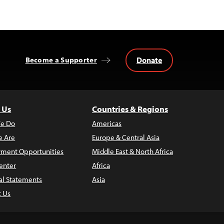
Donate
Become a Supporter
 Us
Countries & Regions
e Do
Americas
 Are
Europe & Central Asia
ment Opportunities
Middle East & North Africa
enter
Africa
al Statements
Asia
t Us