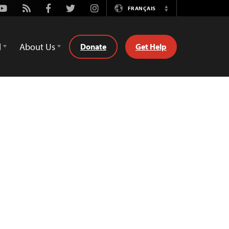
Youtube
Rss
Facebook
Twitter
Instagram
FRANÇAIS
Switch
Language
d
About Us
Donate
Get Help