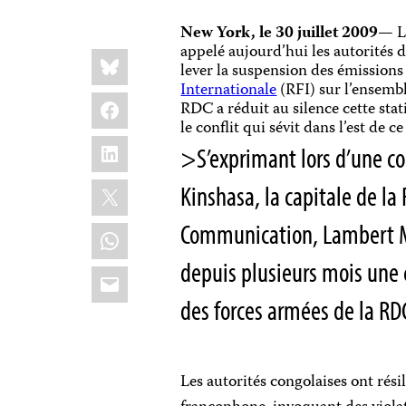
New York, le 30 juillet 2009
—
L
appelé aujourd’hui les autorités
Share
Bluesky
this:
lever la suspension des émission
Internationale
(RFI) sur l’ensembl
Facebook
RDC a réduit au silence cette stat
le conflit qui sévit dans l’est de c
LinkedIn
>S’exprimant lors d’une co
X
Kinshasa, la capitale de la
Communication, Lambert M
WhatsApp
depuis plusieurs mois un
Email
des forces armées de la RDC 
Les autorités congolaises ont rési