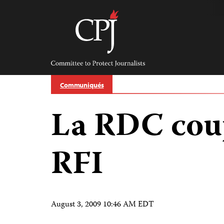
Skip
to
content
Committee
to
Protect
Journalists
Communiqués
La RDC coup
RFI
August 3, 2009 10:46 AM EDT