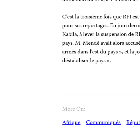
immédiatement », a-t-il martelé.
C’est la troisième fois que RFI es
pour ses reportages. En juin derni
Kabila, à lever la suspension de 
pays
.
M. Mendé
avait alors accus
armés dans l’est du pays
», et la 
déstabiliser le pays ».
More On:
Afrique
Communiqués
Répub