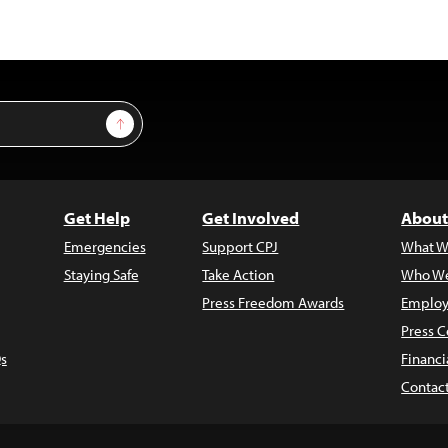
Sign Up
Get Help
Get Involved
About
Emergencies
Support CPJ
What W
Staying Safe
Take Action
Who We
Press Freedom Awards
Employ
Press C
s
Financi
Contac