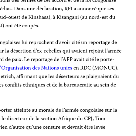
ions des termes de cet accord et de la loi congolaise
médias. Dans une déclaration, RFI a annoncé que ses
sud-ouest de Kinshasa), à Kisangani (au nord-est du
t) ont été coupés.
ngolaises lui reprochent d’avoir cité un reportage de
sur la désertion d’ex-rebelles qui avaient rejoint l’armée
d de paix. Le reportage de l’AFP avait cité le porte-
l’Organisation des Nations unies
en RDC (MONUC),
ietrich
, affirmant que les déserteurs se plaignaient du
s conflits ethniques et de la bureaucratie au sein de
porter atteinte au morale de l’armée congolaise sur la
é le directeur de la section Afrique du CPJ, Tom
ien d’autre qu’une censure et devrait être levée