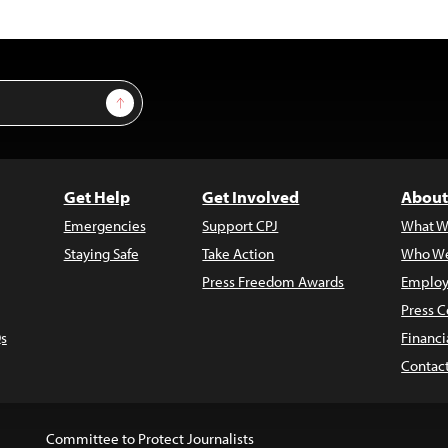
Sign Up
Get Help
Get Involved
About
Emergencies
Support CPJ
What W
Staying Safe
Take Action
Who We
Press Freedom Awards
Employ
Press C
s
Financi
Contac
Committee to Protect Journalists