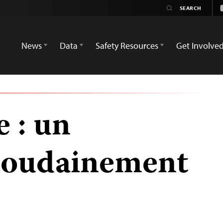
News
Data
Safety Resources
Get Involve
e : un
 soudainement