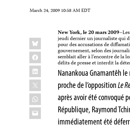
March 24, 2009 10:58 AM EDT
New York, le 20 mars 2009
–Les
jeudi dernier un journaliste qui 
Share
Bluesky
this:
pour des accusations de diffamatio
gouvernement, selon des journal
Facebook
semblait aller à l’encontre de la l
délits de presse et interdit la dét
LinkedIn
Nanankoua Gnamantêh le ré
X
proche de l’opposition
Le R
après avoir été convoqué po
WhatsApp
République, Raymond Tchimo
Email
immédiatement été déferré 