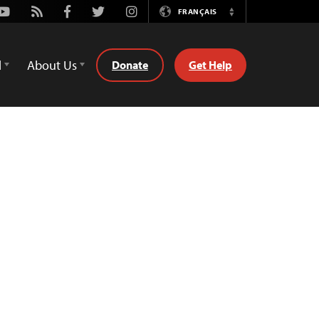
Youtube
Rss
Facebook
Twitter
Instagram
FRANÇAIS
Switch
Language
d
About Us
Donate
Get Help