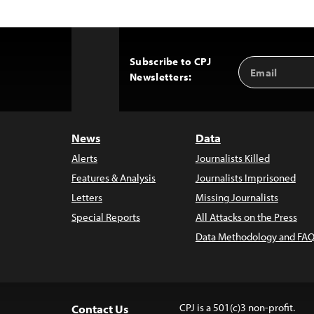
Subscribe to CPJ
Email
Back
Newsletters:
Address
to
Top
News
Data
Alerts
Journalists Killed
Features & Analysis
Journalists Imprisoned
Letters
Missing Journalists
Special Reports
All Attacks on the Press
Data Methodology and FAQ
CPJ is a 501(c)3 non-profit.
Contact Us