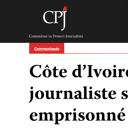
Skip
to
content
Committee
to
Protect
Journalists
Communiqués
Côte d’Ivoir
journaliste
emprisonné