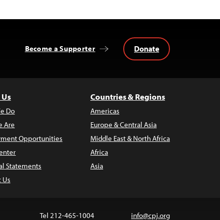
Donate
Become a Supporter
 Us
Countries & Regions
e Do
Americas
 Are
Europe & Central Asia
ment Opportunities
Middle East & North Africa
enter
Africa
al Statements
Asia
t Us
Tel 212-465-1004
info@cpj.org